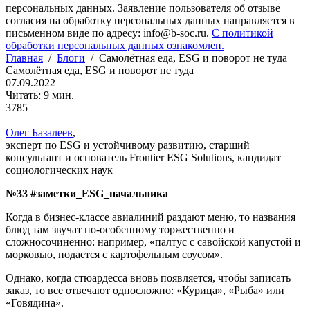
персональных данных. Заявление пользователя об отзыве
согласия на обработку персональных данных направляется в
письменном виде по адресу: info@b-soc.ru.
С политикой
обработки персональных данных ознакомлен.
Главная
/
Блоги
/
Самолётная еда, ESG и поворот не туда
Самолётная еда, ESG и поворот не туда
07.09.2022
Читать: 9 мин.
3785
Олег Базалеев
,
эксперт по ESG и устойчивому развитию, старший
консультант и основатель Frontier ESG Solutions, кандидат
социологических наук
№3
3
#заметки_ESG_начальника
Когда в бизнес-классе авиалиний раздают меню, то названия
блюд там звучат по-особенному торжественно и
сложносочиненно: например, «палтус с савойской капустой и
морковью, подается с картофельным соусом».
Однако, когда стюардесса вновь появляется, чтобы записать
заказ, то все отвечают односложно: «Курица», «Рыба» или
«Говядина».