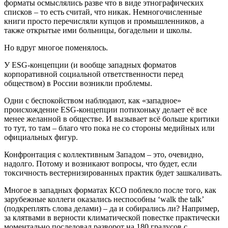
форматы осмыслялись разве что в виде этнографических
списков – то есть считай, что никак. Немногочисленные
книги просто перечисляли купцов и промышленников, а
также открытые ими больницы, богадельни и школы.
Но вдруг многое поменялось.
У ESG-концепции (и вообще западных форматов
корпоративной социальной ответственности перед
обществом) в России возникли проблемы.
Одни с беспокойством наблюдают, как «западное»
происхождение ESG-концепции потихоньку делает её все
менее желанной в обществе. И вызывает всё больше критики
то тут, то там – благо что пока не со стороны медийных или
официальных фигур.
Конфронтация с коллективным Западом – это, очевидно,
надолго. Потому и возникают вопросы, что будет, если
токсичность вестернизированных практик будет зашкаливать.
Многое в западных форматах КСО поблекло после того, как
зарубежные коллеги оказались неспособны ‘walk the talk’
(подкреплять слова делами) – да и собирались ли? Например,
за клятвами в верности климатической повестке практически
моментально последовал разворот на 180 градусов с