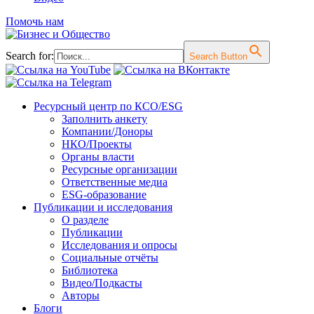
Помочь нам
Search for:
Search Button
Перейти
Ресурсный центр по КСО/ESG
к
Заполнить анкету
содержимому
Компании/Доноры
НКО/Проекты
Органы власти
Ресурсные организации
Ответственные медиа
ESG-образование
Публикации и исследования
О разделе
Публикации
Исследования и опросы
Социальные отчёты
Библиотека
Видео/Подкасты
Авторы
Блоги