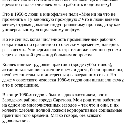
время по столько человек могло работать в одном цеху!
Это в 1950-х люди в кинофильме пели «Мне ни на что не
променять // Ту заводскую проходную // Что в люди вывела
меня», отдавая должное индустриальному производству как
универсальному «социальному лифту».
Но не сейчас, когда численность промышленных рабочих
сократилась по сравнению с советским временем, наверно,
раз в десять. Универсальность стратегии жизненного успеха
через заводской цех – под большим вопросом.
Коллективные трудовые практики (вроде субботников),
активно залезавшие в личное время и досуг, были привычны,
необременительны и интересны для вчерашних селян. Но
даже у советского человека 1980-х годов они вызывали скуку,
а то и отвращение.
В конце 1980-х годов я был младшеклассником, рос в
Заводском районе города Саратова. Мои родители работали
на одном из многочисленных заводов – так что и они, и их
коллеги хлебали полной ложкой корпоративные социальные
практики того времени. Мягко говоря, без всякого
удовольствия.