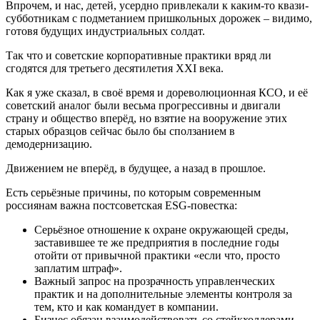
Впрочем, и нас, детей, усердно привлекали к каким-то квази-
субботникам с подметанием пришкольных дорожек – видимо,
готовя будущих индустриальных солдат.
Так что и советские корпоративные практики вряд ли
сгодятся для третьего десятилетия XXI века.
Как я уже сказал, в своё время и дореволюционная КСО, и её
советский аналог были весьма прогрессивны и двигали
страну и общество вперёд, но взятие на вооружение этих
старых образцов сейчас было бы сползанием в
демодернизацию.
Движением не вперёд, в будущее, а назад в прошлое.
Есть серьёзные причины, по которым современным
россиянам важна постсоветская ESG-повестка:
Серьёзное отношение к охране окружающей среды,
заставившее те же предприятия в последние годы
отойти от привычной практики «если что, просто
заплатим штраф».
Важный запрос на прозрачность управленческих
практик и на дополнительные элементы контроля за
тем, кто и как командует в компании.
Бизнес обязан взаимодействовать со стейкхолдерами –