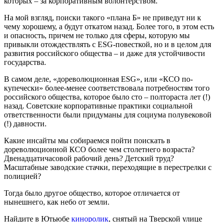
которых – за корпоративным волонтёрством.
На мой взгляд, поиски такого «плана Б» не приведут ни к
чему хорошему, а будут откатом назад. Более того, в этом есть
и опасность, причем не только для сферы, которую мы
привыкли отождествлять с ESG-повесткой, но и в целом для
развития российского общества – и даже для устойчивости
государства.
В самом деле, «дореволюционная ESG», или «КСО по-
купечески» более-менее соответствовала потребностям того
российского общества, которое было сто – полтораста лет (!)
назад. Советские корпоративные практики социальной
ответственности были придуманы для социума полувековой
(!) давности.
Какие инсайты мы собираемся пойти поискать в
дореволюционной КСО более чем столетнего возраста?
Двенадцатичасовой рабочий день? Детский труд?
Масштабные заводские стачки, переходящие в перестрелки с
полицией?
Тогда было другое общество, которое отличается от
нынешнего, как небо от земли.
Найдите в Ютьюбе
киноролик
, снятый на Тверской улице