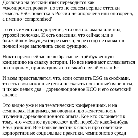
Дословно на русский язык переводится как
«скомпрометирован», но это не совсем верные оттенки
смысла. ESG-повестка в России не опорочена или опозорена,
а именно ‘compromised’.
То есть имеются подозрения, что она поломана или под
угрозой поломки. И есть опасения, что сейчас или в
ближайшем будущем (через месяц, через год) не сможет в
полной мере выполнять свою функцию.
Никто прямо сейчас не выбрасывает трёхбуквенную
концепцию на свалку истории. Но все начинают оглядываться
по сторонам, присматривая на всякий случай «план Б».
И всем представляется, что, если оставить ESG за скобками,
то есть свои исконные (если не сказать посконные) варианты,
и их аж целых два – дореволюционное КСО и его советский
аналог.
Это видно уже и на тематических конференциях, и на
семинарах. Например, заговорили про желательность
изучения дореволюционного опыта. Кое-кто склоняется к
тому, что «честное купеческое» влёт перебьёт какой-нибудь
ESG-рэнкинг. Всё больше лестных слов и про советские
корпоративные социальные практики, чемпионство среди