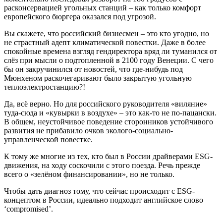
расконсервацией угольных станций – как только комфорт
европейского бюргера оказался под угрозой.
Вы скажете, что российский бизнесмен – это кто угодно, но
не страстный адепт климатической повестки. Даже в более
спокойные времена взгляд гендиректора вряд ли туманился от
слёз при мысли о подтопленной в 2100 году Венеции. С чего
бы он закручинился от новостей, что где-нибудь под
Мюнхеном раскочегаривают было закрытую угольную
теплоэлектростанцию?!
Да, всё верно. Но для российского руководителя «виляние»
туда-сюда и «кувырки в воздухе» – это как-то не по-пацански.
В общем, неустойчивое поведение сторонников устойчивого
развития не прибавило очков эколого-социально-
управленческой повестке.
К тому же многие из тех, кто был в России драйверами ESG-
движения, на ходу соскочили с этого поезда. Речь прежде
всего о «зелёном финансировании», но не только.
Чтобы дать диагноз тому, что сейчас происходит с ESG-
концептом в России, идеально подходит английское слово
‘compromised’.