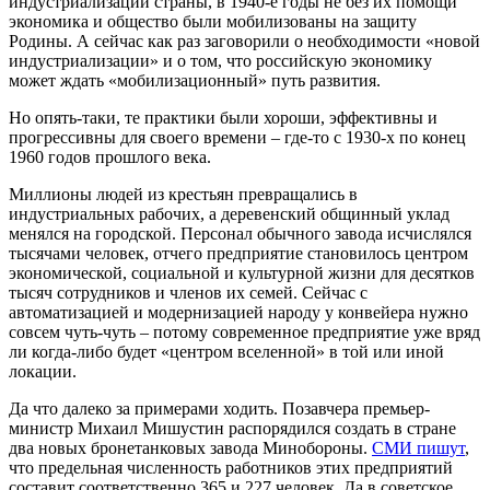
индустриализации страны, в 1940-е годы не без их помощи
экономика и общество были мобилизованы на защиту
Родины. А сейчас как раз заговорили о необходимости «новой
индустриализации» и о том, что российскую экономику
может ждать «мобилизационный» путь развития.
Но опять-таки, те практики были хороши, эффективны и
прогрессивны для своего времени – где-то с 1930-х по конец
1960 годов прошлого века.
Миллионы людей из крестьян превращались в
индустриальных рабочих, а деревенский общинный уклад
менялся на городской. Персонал обычного завода исчислялся
тысячами человек, отчего предприятие становилось центром
экономической, социальной и культурной жизни для десятков
тысяч сотрудников и членов их семей. Сейчас с
автоматизацией и модернизацией народу у конвейера нужно
совсем чуть-чуть – потому современное предприятие уже вряд
ли когда-либо будет «центром вселенной» в той или иной
локации.
Да что далеко за примерами ходить. Позавчера премьер-
министр Михаил Мишустин распорядился создать в стране
два новых бронетанковых завода Минобороны.
СМИ пишут
,
что предельная численность работников этих предприятий
составит соответственно 365 и 227 человек. Да в советское