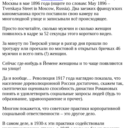
Москвы в мае 1896 года (ищите по словам: May 1896 –
Tverskaya Street in Moscow, Russia). Два заезжих французских
киномеханика просто поставили свою камеру на
многолюдной улице и записывали всё происходящее.
Просто посчитайте, сколько мужчин и сколько женщин
появилось в кадре за 52 секунды этого короткого видео.
За минуту по Тверской улице в разгар дня прошли по
тротуару или проехали по мостовой в открытых бричках 46
мужчин и всего пять (!) женщин.
Сейчас где-нибудь в Йемене женщины и то чаще появляются
на улице!
Да и вообще… Революция 1917 года наглядно показала, что
население дореволюционной России достаточно, скажем так,
скептически оценивало способность династии Романовых
понять и удовлетворить социальные запросы людей (будь то
образование, здравоохранение и прочее).
Многим покажется, что советские практики корпоративной
социальной ответственности – это другое дело.
В самом деле, в 1930-х эти практики содействовали