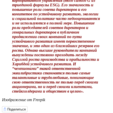
корпоративного управления (того самого G из
триединой формулы ESG). Его значимость и
повышение роли совета директоров и его
комитетов по устойчивому развитию, экологии
и социальной политике часто недооцениваются
и не используются в полной мере. Повышение
роли председателей советов директоров и
генеральных директоров в публичном
продвижении своих компаний по пути
устойчивого развития имеет первостепенное
значение, и это один из ближайших резервов его
роста. Однако высшие руководители компаний
вынуждены постоянно проходить между
Сциллой роста производства и прибыльности и
Харибдой устойчивого развития. И
“чемпионами” такой ответственной
эквилибристики становятся только самые
талантливые и трудолюбивые, понимающие
свою ответственность не только перед своими
акционерами, но и перед своими клиентами,
стейкхолдерами и обществом в целом».
Изображение от Freepik
Поделиться