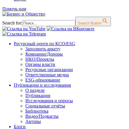
Помочь нам
Search for:
Search Button
Перейти
Ресурсный центр по КСО/ESG
к
Заполнить анкету
содержимому
Компании/Доноры
НКО/Проекты
Органы власти
Ресурсные организации
Ответственные медиа
ESG-образование
Публикации и исследования
О разделе
Публикации
Исследования и опросы
Социальные отчёты
Библиотека
Видео/Подкасты
Авторы
Блоги