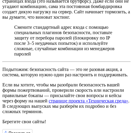
страницах входа (это называется брутфорс). Даже если они не
угадают комбинацию, сама эта постоянная бомбардировка
создает дикую нагрузку на сервер. Сайт начинает тормозить, а
вы думаете, что виноват хостинг.
Смените стандартный адрес входа с помощью
специальных плагинов безопасности, поставьте
защиту от перебора паролей (блокировку по IP
после 3–5 неудачных попыток) и используйте
сложные, случайные комбинации из менеджеров
паролей
Подытожим: безопасность сайта — это не разовая акция, а
система, которую нужно один раз настроить и поддерживать.
Если вы хотите, чтобы мы разобрали безопасность вашей
формы пожертвований, проверили скорость или настроили
правильные бэкапы — присылайте свои вопросы и кейсы
через форму на нашей
странице проекта «Техническая среда»
.
В следующих выпусках мы разберём их подробно и без
сложных терминов.
Берегите свои сайты!
Поделиться