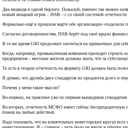
Два медведя в одной берлоге. Пожалуй, именно так можно на
новый мощный игрок – ISSB – с со своей системой отчетност
Формально ещё в прошлом марте обе организации «поделили п
Согласно договоренностям, ISSB берёт под своё крыло финансо
В то же время GRI продолжит охотиться на привычных для себя у
Когда, например, промышленная компания приходит строить кар
предприятия – местные жители должны знать, что за субстанци
То есть в теории отчетность по формату GRI должна быть поле
Я думаю, что дружба двух стандартов не продлится долго и пе
Почему у меня такие мысли?
Во-первых, на практике уже по первым вышедшим стандартам 
Во-вторых, отчетность МСФО имеет сейчас беспрецедентную по
бланш на любые действия.
Надо понимать, что во влиятельных инвесторских кругах все
инвестирование. И – главное – чуть было не ввели в убытки у