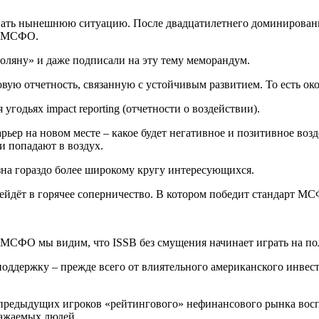
звать нынешнюю ситуацию. После двадцатилетнего доминировани
и МСФО.
оляну» и даже подписали на эту тему меморандум.
вую отчетность, связанную с устойчивым развитием. То есть ок
годьях impact reporting (отчетности о воздействии).
ьер на новом месте – какое будет негативное и позитивное воз
и попадают в воздух.
зна гораздо более широкому кругу интересующихся.
рейдёт в горячее соперничество. В котором победит стандарт М
МСФО мы видим, что ISSB без смущения начинает играть на пол
ддержку – прежде всего от влиятельного американского инвест
х предыдущих игроков «рейтингового» нефинансового рынка вос
важаемых людей.