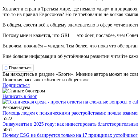
Хватает и стран в Третьем мире, где немало «дыр» в природоо
что-то из правил Евросоюза? Но те требования не всякая компа
В общем, свести всё к общему знаменателю в сфере «отчетности 
Потому мне и кажется, что GRI — это боец послабее, чем Сов
Впрочем, поживём – увидим. Тем более, что пока что обе ор
Ещё больше информации об устойчивом развитии читайте каж
Поделиться
Вы находитесь в разделе «Блоги». Мнение автора может не сов
Полезная рассылка «Бизнес и общество»
Подписаться
Написать в блог
Рекомендуем
Помощь людям с психическими расстройствами: польза взаимо
5522
Эндаументы в 2025 году: как инвестировать благотворительны
5061
Почему ESG не базируется только на 17 принципах устойчивог