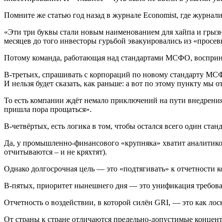
Помните же статью год назад в журнале Economist, где журнали
«Эти три буквы стали новым наименованием для хайпа и грызн
месяцев до того инвесторы гурьбой эвакуировались из «просев
Потому команда, работающая над стандартами МСФО, восприни
В-третьих, спрашивать с корпораций по новому стандарту МСФО
И нельзя будет сказать, как раньше: а вот по этому пункту мы о
То есть компании ждёт немало приключений на пути внедрения
пришла пора прощаться».
В-четвёртых, есть логика в том, чтобы остался всего один станд
Да, у промышленно-финансового «крупняка» хватит аналитико
отчитываются – и не кряхтят).
Однако долгосрочная цель — это «подтягивать» к отчетности к
В-пятых, приоритет нынешнего дня — это унификация требовани
Отчетность о воздействии, в которой силён GRI, — это как ло
От страны к стране отличаются предельно-допустимые концен