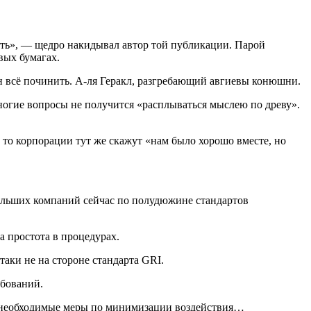
ать», — щедро накидывал автор той публикации. Парой
вых бумагах.
 всё починить. А-ля Геракл, разгребающий авгиевы конюшни.
ногие вопросы не получится «расплываться мыслею по древу».
то корпорации тут же скажут «нам было хорошо вместе, но
ольших компаний сейчас по полудюжине стандартов
а простота в процедурах.
аки не на стороне стандарта GRI.
ебований.
, необходимые меры по минимизации воздействия…