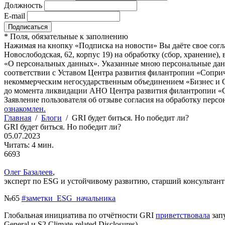
Должность
E-mail
*
Поля, обязательные к заполнению
Нажимая на кнопку «Подписка на новости» Вы даёте свое согл
Новослободская, 62, корпус 19) на обработку (сбор, хранение
«О персональных данных». Указанные мною персональные данн
соответствии с Уставом Центра развития филантропии «Соприч
некоммерческим негосударственным объединением «Бизнес и О
до момента ликвидации АНО Центра развития филантропии «Со
Заявление пользователя об отзыве согласия на обработку персо
ознакомлен.
Главная
/
Блоги
/
GRI будет биться. Но победит ли?
GRI будет биться. Но победит ли?
05.07.2023
Читать: 4 мин.
6693
Олег Базалеев
,
эксперт по ESG и устойчивому развитию, старший консультант и
№65
#заметки_ESG_начальника
Глобальная инициатива по отчётности GRI
приветствовала
зап
General и S2 Climate-related Disclosures).