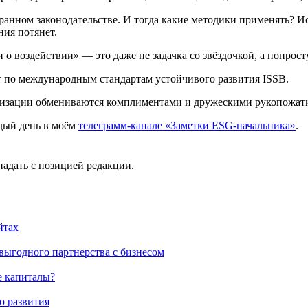
хранном законодательстве. И тогда какие методики применять? 
ния потянет.
о воздействии» — это даже не задачка со звёздочкой, а попросту
ет по международным стандартам устойчивого развития ISSB.
ганизации обмениваются комплиментами и дружескими рукопожат
дый день в моём
телеграмм-канале «Заметки ESG-начальника»
.
падать с позицией редакции.
выгодного партнерства с бизнесом
е капиталы?
о развития