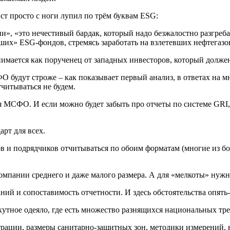
ст просто с ноги лупил по трём буквам ESG:
и», «это нечестивый бардак, который надо безжалостно разгреб
ших» ESG-фондов, стремясь заработать на взлетевших нефтегазо
мается как порученец от западных инвесторов, который должен
 будут строже – как показывает первый анализ, в ответах на м
тчитываться не будем.
 МСФО. И если можно будет забыть про отчеты по системе GRI, 
арт для всех.
в и подрядчиков отчитываться по обоим форматам (многие из б
омпании среднего и даже малого размера. А для «мелкоты» нужн
й и сопоставимость отчетности. И здесь обстоятельства опять-т
скутное одеяло, где есть множество разнящихся национальных тр
трации, размеры санитарно-защитных зон, методики измерений