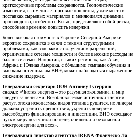
краткосрочные проблемы сохраняются. Геополитические
изменения, в том числе торговые пошлины, узкие места в
поставках сырьевых материалов и меняющаяся динамика
производства, особенно в Китае, представляют собой риски,
способные временно повысить издержки.
Более высокая стоимость в Европе и Северной Америке
вероятно сохранится в связи с такими структурными
проблемами, как задержки с получением разрешений,
ограниченные сетевые мощности и более высокие расходы на
баланс системы. Напротив, в таких регионах, как Азия,
Африка и Южная Америка, с бóльшими темпами обучения и
высоким потенциалом ВИЭ, может наблюдаться выраженное
снижение издержек.
Генеральный секретарь ООН Антониу Гутерриш
сказал:
«Чистая энергия – это разумная экономика, и мир
следует за деньгами. Возобновляемые источники энергии
растут, эпоха ископаемых видов топлива рушится, но лидеры
должны устранить препятствия, укрепить доверие и
высвободить финансирование и инвестиции. ВИЭ освещают
путь к миру доступной по цене, обильной и безопасной
электроэнергии для всех».
Генеральный директор агентства
IRENA
Франческо Ла