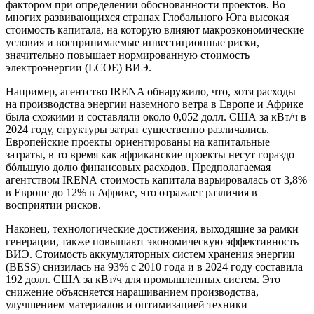
фактором при определении обоснованности проектов. Во
многих развивающихся странах Глобального Юга высокая
стоимость капитала, на которую влияют макроэкономические
условия и воспринимаемые инвестиционные риски,
значительно повышает нормированную стоимость
электроэнергии (
LCOE
) ВИЭ.
Например, агентство
IRENA обнаружило, что, хотя расходы
на производства энергии наземного ветра в Европе и Африке
была схожими и составляли около 0,052 долл. США за кВт/ч в
2024 году, структуры затрат существенно различались.
Европейские проекты ориентированы на капитальные
затраты, в то время как африканские проекты несут гораздо
бóльшую долю финансовых расходов. Предполагаемая
агентством IRENA
стоимость капитала варьировалась от 3,8%
в Европе до 12% в Африке, что отражает различия в
восприятии рисков.
Наконец, технологические достижения, выходящие за рамки
генерации, также повышают экономическую эффективность
ВИЭ. Стоимость аккумуляторных систем хранения энергии
(
BESS
) снизилась на 93% с 2010 года и в 2024 году составила
192 долл. США за кВт/ч для промышленных систем. Это
снижение объясняется наращиванием производства,
улучшением материалов и оптимизацией техники