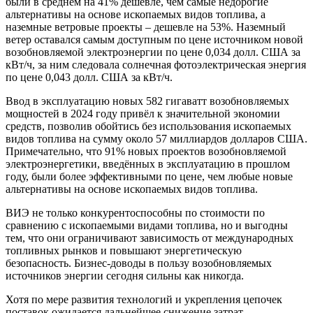
были в среднем на 41% дешевле, чем самые недорогие
альтернативы на основе ископаемых видов топлива, а
наземные ветровые проекты – дешевле на 53%. Наземный
ветер оставался самым доступным по цене источником новой
возобновляемой электроэнергии по цене 0,034 долл. США за
кВт/ч, за ним следовала солнечная фотоэлектрическая энергия
по цене 0,043 долл. США за кВт/ч.
Ввод в эксплуатацию новых 582 гигаватт возобновляемых
мощностей в 2024 году привёл к значительной экономии
средств, позволив обойтись без использования ископаемых
видов топлива на сумму около 57 миллиардов долларов США.
Примечательно, что 91% новых проектов возобновляемой
электроэнергетики, введённых в эксплуатацию в прошлом
году, были более эффективными по цене, чем любые новые
альтернативы на основе ископаемых видов топлива.
ВИЭ не только конкурентоспособны по стоимости по
сравнению с ископаемыми видами топлива, но и выгодны
тем, что они ограничивают зависимость от международных
топливных рынков и повышают энергетическую
безопасность. Бизнес-доводы в пользу возобновляемых
источников энергии сегодня сильны как никогда.
Хотя по мере развития технологий и укрепления цепочек
поставок ожидается дальнейшее снижение затрат,