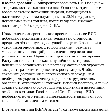
Камера добавил:
«Конкурентоспособность ВИЭ по цене –
это реальность сегодняшнего дня. Если посмотреть на все
возобновляемые источники энергии, находящиеся в
настоящее время в эксплуатации, – в 2024 году расходы на
ископаемые виды топлива, которых удалось избежать,
достигли до 467 млрд долл. США.
Новые электроэнергетические проекты на основе ВИЭ
побеждают ископаемые виды топлива по стоимости,
предлагая чёткий путь к доступной по цене, безопасной и
устойчивой энергетике. Это достижение – результат
многолетних инноваций, направлений мер политики и
растущих рынков. Однако этот прогресс не гарантирован.
Растущая геополитическая напряжённость, торговые
пошлины и ограничения на поставку материалов угрожают
замедлить развитие и привести к росту затрат. Чтобы
сохранить достижения энергетического перехода, нам
необходимо укрепить международное сотрудничество,
обеспечить открытость и стойкость цепочек поставок, а также
создать стабильную основу для мер политики и инвестиций –
особенно в странах Глобального Юга. Переход к ВИЭ
необратим, но его темпы и справедливость зависят от того,
какой выбор мы сделаем сегодня».
В отчёте агентства
IRENA
за 2024 год также рассматриваются