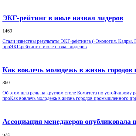
ЭКГ-рейтинг в июле назвал лидеров
1469
Стали известны результаты ЭКГ-рейтинга («Экология. Кадры. Г
проЭКГ-рейтинг в июле назвал лидеров
Как вовлечь молодежь в жизнь городо
860
Об этом шла речь на круглом столе Комитета по устойчивому
проКак вовлечь молодежь в жизнь городов промышленного пр
Ассоциация менеджеров опубликовала ш
674