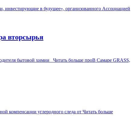
ии, инвестирующие в будущее», организованного Ассоциацией
ра вторсырья
изводителя бытовой химии
Читать больше проВ Самаре GRASS,
ьной компенсации углеродного следа от
Читать больше