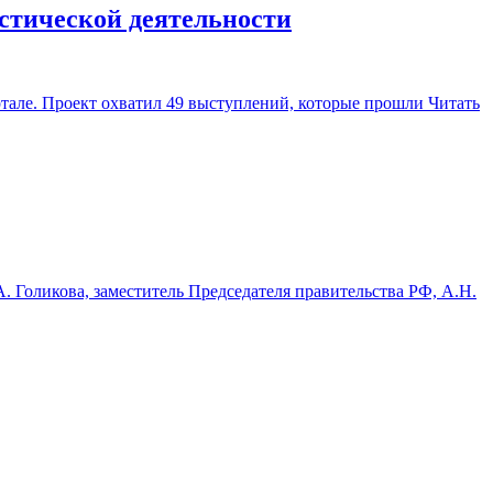
истической деятельности
тале. Проект охватил 49 выступлений, которые прошли
Читать
 Голикова, заместитель Председателя правительства РФ, А.Н.