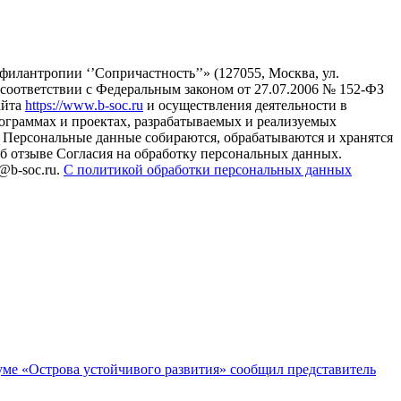
илантропии ‘’Сопричастность’’» (127055, Москва, ул.
в соответствии с Федеральным законом от 27.07.2006 № 152-ФЗ
айта
https://www.b-soc.ru
и осуществления деятельности в
ограммах и проектах, разрабатываемых и реализуемых
Персональные данные собираются, обрабатываются и хранятся
б отзыве Согласия на обработку персональных данных.
@b-soc.ru.
С политикой обработки персональных данных
руме «Острова устойчивого развития» сообщил представитель