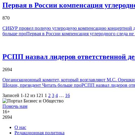
Первая в России компенсация углеродно
870
CИБУР провел полную углеродную компенсацию концертной де
больше проПервая в России компенсация углеродного следа не 
РСПП назвал лидеров ответственной де
2694
Организационный комитет, который возглавляют М.С. Орешкин,
Шохин, президент
Читать больше проРСПП назвал лидеров отв
Записей 1-12 из 121
1
2
3
4
…
16
Помочь нам
16+
2694
О нас
Редакционная политика