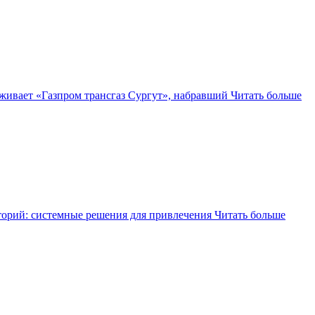
ерживает «Газпром трансгаз Сургут», набравший
Читать больше
торий: системные решения для привлечения
Читать больше