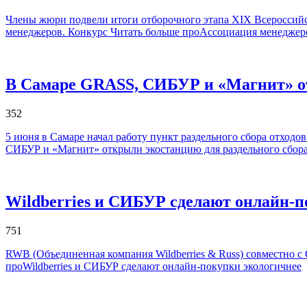
Члены жюри подвели итоги отборочного этапа XIX Всероссийс
менеджеров. Конкурс
Читать больше проАссоциация менеджеро
В Самаре GRASS, СИБУР и «Магнит» от
352
5 июня в Самаре начал работу пункт раздельного сбора отход
СИБУР и «Магнит» открыли экостанцию для раздельного сбора
Wildberries и СИБУР сделают онлайн-п
751
RWB (Объединенная компания Wildberries & Russ) совместно 
проWildberries и СИБУР сделают онлайн-покупки экологичнее