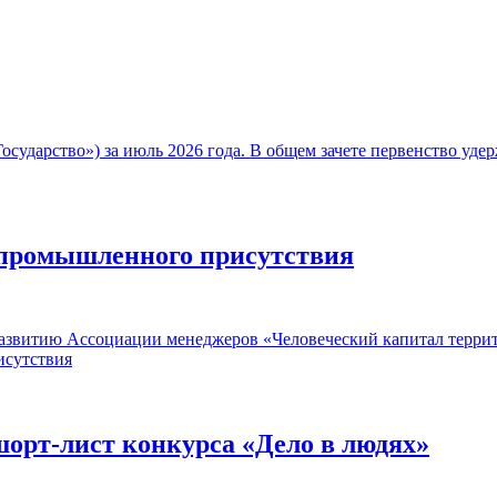
осударство») за июль 2026 года. В общем зачете первенство уд
в промышленного присутствия
 развитию Ассоциации менеджеров «Человеческий капитал терри
исутствия
орт-лист конкурса «Дело в людях»