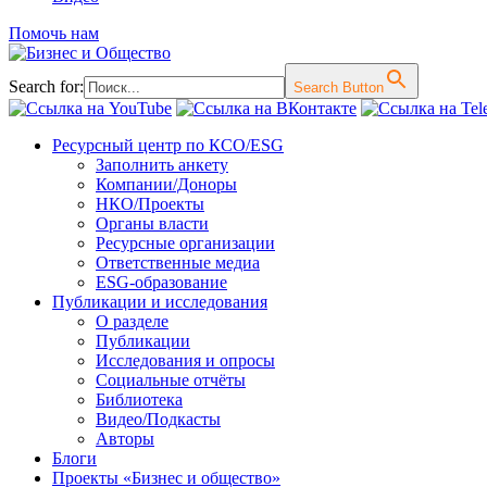
Помочь нам
Search for:
Search Button
Перейти
Ресурсный центр по КСО/ESG
к
Заполнить анкету
содержимому
Компании/Доноры
НКО/Проекты
Органы власти
Ресурсные организации
Ответственные медиа
ESG-образование
Публикации и исследования
О разделе
Публикации
Исследования и опросы
Социальные отчёты
Библиотека
Видео/Подкасты
Авторы
Блоги
Проекты «Бизнес и общество»