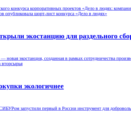
кого конкурса корпоративных проектов «Дело в людях: компан
в опубликовала шорт-лист конкурса «Дело в людях»
крыли экостанцию для раздельного сбо
ов — новая экостанция, созданная в рамках сотрудничества про
 вторсырья
окупки экологичнее
с СИБУРом запустили первый в России инструмент для добровол