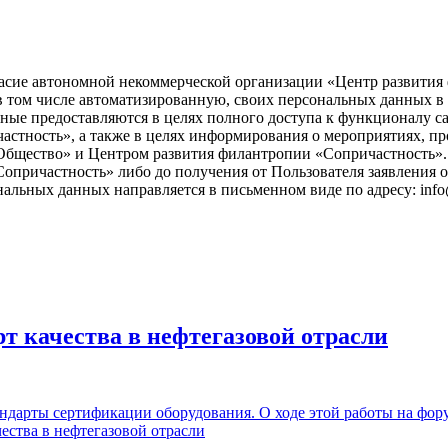
асие автономной некоммерческой организации «Центр развития ф
), в том числе автоматизированную, своих персональных данных 
ые предоставляются в целях полного доступа к функционалу с
астность», а также в целях информирования о мероприятиях, пр
бщество» и Центром развития филантропии «Сопричастность». 
причастность» либо до получения от Пользователя заявления о
нальных данных направляется в письменном виде по адресу: info
т качества в нефтегазовой отрасли
тандарты сертификации оборудования. О ходе этой работы на фо
ества в нефтегазовой отрасли