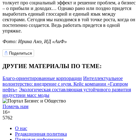
толкует про социальный эффект и решение проблем, а бизнес
–
о прибыли и доходах… Однако рано или поздно придется
выработать единый глоссарий и единый язык между
секторами. Сегодня мы находимся в той точке роста, когда он
постепенно создается. Ведь работать придется в одной
упряжке.
Фото: Ирина Амэ, ИД «АиФ»
Поделиться
ДРУГИЕ МАТЕРИАЛЫ ПО ТЕМЕ:
Благо-ориентированные корпорации
Интеллектуальное
волонтерство: внедрение с нуля. Кейс компании «Газпром
нефть»
Экологическая составляющая устойчивого развития
индустрии масс моды
Помочь нам
16+
5762
О нас
Редакционная политика
Правовая информация