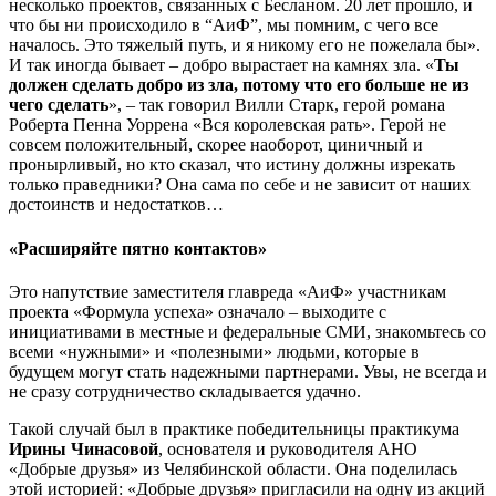
несколько проектов, связанных с Бесланом. 20 лет прошло, и
что бы ни происходило в “АиФ”, мы помним, с чего все
началось. Это тяжелый путь, и я никому его не пожелала бы».
И так иногда бывает
–
добро вырастает на камнях зла. «
Ты
должен сделать добро из зла, потому что его больше не из
чего сделать
»,
–
так говорил Вилли Старк, герой романа
Роберта Пенна Уоррена «Вся королевская рать». Герой не
совсем положительный, скорее наоборот, циничный и
пронырливый, но кто сказал, что истину должны изрекать
только праведники? Она сама по себе и не зависит от наших
достоинств и недостатков…
«Расширяйте пятно контактов»
Это напутствие заместителя главреда «АиФ» участникам
проекта «Формула успеха» означало
–
выходите с
инициативами в местные и федеральные СМИ, знакомьтесь со
всеми «нужными» и «полезными» людьми, которые в
будущем могут стать надежными партнерами. Увы, не всегда и
не сразу сотрудничество складывается удачно.
Такой случай был в практике победительницы практикума
Ирины Чинасовой
, основателя и руководителя АНО
«Добрые друзья» из Челябинской области. Она поделилась
этой историей: «Добрые друзья» пригласили на одну из акций