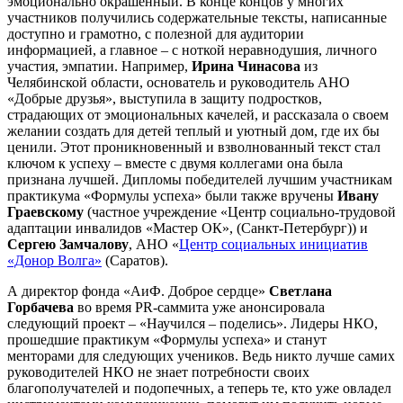
эмоционально окрашенный. В конце концов у многих
участников получились содержательные тексты, написанные
доступно и грамотно, с полезной для аудитории
информацией, а главное
–
с ноткой неравнодушия, личного
участия, эмпатии. Например,
Ирина Чинасова
из
Челябинской области, основатель и руководитель АНО
«Добрые друзья», выступила в защиту подростков,
страдающих от эмоциональных качелей, и рассказала о своем
желании создать для детей теплый и уютный дом, где их бы
ценили. Этот проникновенный и взволнованный текст стал
ключом к успеху
–
вместе с двумя коллегами она была
признана лучшей. Дипломы победителей лучшим участникам
практикума «Формулы успеха» были также вручены
Ивану
Граевскому
(частное учреждение «Центр социально-трудовой
адаптации инвалидов «Мастер ОК», (Санкт-Петербург)) и
Сергею Замчалову
, АНО «
Центр социальных инициатив
«Донор Волга»
(Саратов).
А директор фонда «АиФ. Доброе сердце»
Светлана
Горбачева
во время PR-саммита уже анонсировала
следующий проект
–
«Научился
–
поделись». Лидеры НКО,
прошедшие практикум «Формулы успеха» и станут
менторами для следующих учеников. Ведь никто лучше самих
руководителей НКО не знает потребности своих
благополучателей и подопечных, а теперь те, кто уже овладел