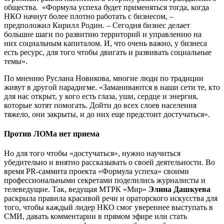
общества. «Формула успеха будет применяться тогда, когда
НКО начнут более плотно работать с бизнесом,
–
предположил Кирилл Родин.
–
Сегодня бизнес делает
большие шаги по развитию территорий и управлению на
них социальным капиталом. И, что очень важно, у бизнеса
есть ресурс, для того чтобы двигать и развивать социальные
темы».
По мнению Руслана Новикова, многие люди по традиции
живут в другой парадигме. «Заманиваются в наши сети те, кто
для нас открыт, у кого есть глаза, уши, сердце и энергия,
которые хотят помогать. Дойти до всех слоев населения
тяжело, они закрыты, и до них еще предстоит достучаться».
Против ЛОМа нет приема
Но для того чтобы «достучаться», нужно научиться
убедительно и внятно рассказывать о своей деятельности. Во
время PR-саммита проекта «Формула успеха» своими
профессиональными секретами поделились журналисты и
телеведущие. Так, ведущая МТРК «Мир»
Элина Дашкуева
раскрыла правила красивой речи и ораторского искусства для
того, чтобы каждый лидер НКО смог увереннее выступать в
СМИ, давать комментарии в прямом эфире или стать