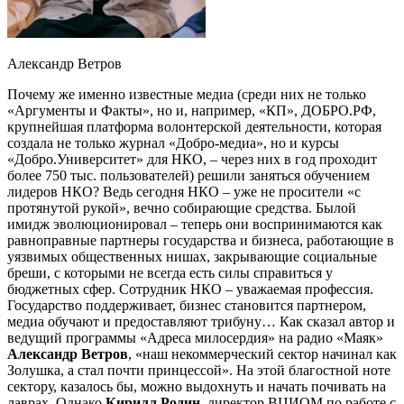
Александр Ветров
Почему же именно известные медиа (среди них не только
«Аргументы и Факты», но и, например, «КП», ДОБРО.РФ,
крупнейшая платформа волонтерской деятельности, которая
создала не только журнал «Добро-медиа», но и курсы
«Добро.Университет» для НКО,
–
через них в год проходит
более 750 тыс. пользователей) решили заняться обучением
лидеров НКО? Ведь сегодня НКО
–
уже не просители «с
протянутой рукой», вечно собирающие средства. Былой
имидж эволюционировал
–
теперь они воспринимаются как
равноправные партнеры государства и бизнеса, работающие в
уязвимых общественных нишах, закрывающие социальные
бреши, с которыми не всегда есть силы справиться у
бюджетных сфер. Сотрудник НКО
–
уважаемая профессия.
Государство поддерживает, бизнес становится партнером,
медиа обучают и предоставляют трибуну… Как сказал автор и
ведущий программы «Адреса милосердия» на радио «Маяк»
Александр Ветров
, «наш некоммерческий сектор начинал как
Золушка, а стал почти принцессой». На этой благостной ноте
сектору, казалось бы, можно выдохнуть и начать почивать на
лаврах. Однако
Кирилл Родин
, директор ВЦИОМ по работе с