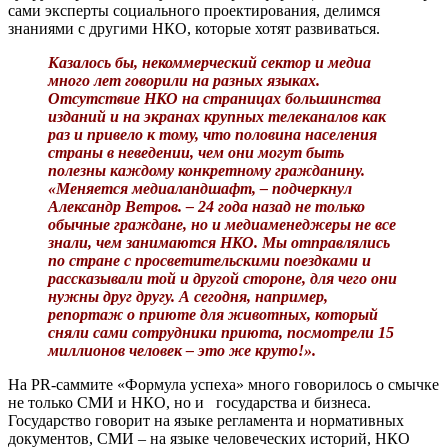
сами эксперты социального проектирования, делимся
знаниями с другими НКО, которые хотят развиваться.
Казалось бы, некоммерческий сектор и медиа
много лет говорили на разных языках.
Отсутствие НКО на страницах большинства
изданий и на экранах крупных телеканалов как
раз и привело к тому, что половина населения
страны в неведении, чем они могут быть
полезны каждому конкретному гражданину.
«Меняется медиаландшафт, – подчеркнул
Александр Ветров. – 24 года назад не только
обычные граждане, но и медиаменеджеры не все
знали, чем занимаются НКО. Мы отправлялись
по стране с просветительскими поездками и
рассказывали той и другой стороне, для чего они
нужны друг другу. А сегодня, например,
репортаж о приюте для животных, который
сняли сами сотрудники приюта, посмотрели 15
миллионов человек – это же круто!».
На PR-саммите «Формула успеха» много говорилось о смычке
не только СМИ и НКО, но и государства и бизнеса.
Государство говорит на языке регламента и нормативных
документов, СМИ
–
на языке человеческих историй, НКО