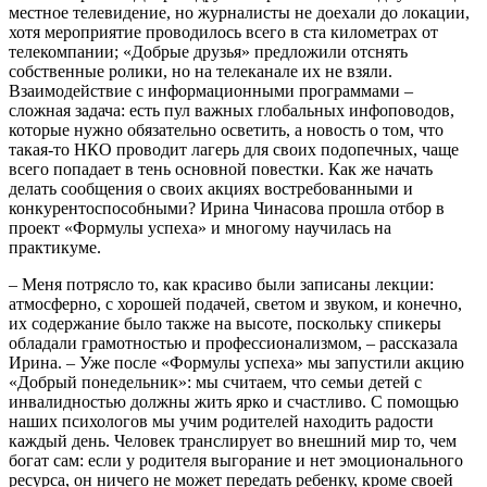
местное телевидение, но журналисты не доехали до локации,
хотя мероприятие проводилось всего в ста километрах от
телекомпании; «Добрые друзья» предложили отснять
собственные ролики, но на телеканале их не взяли.
Взаимодействие с информационными программами
–
сложная задача: есть пул важных глобальных инфоповодов,
которые нужно обязательно осветить, а новость о том, что
такая-то НКО проводит лагерь для своих подопечных, чаще
всего попадает в тень основной повестки. Как же начать
делать сообщения о своих акциях востребованными и
конкурентоспособными? Ирина Чинасова прошла отбор в
проект «Формулы успеха» и многому научилась на
практикуме.
–
Меня потрясло то, как красиво были записаны лекции:
атмосферно, с хорошей подачей, светом и звуком, и конечно,
их содержание было также на высоте, поскольку спикеры
обладали грамотностью и профессионализмом,
–
рассказала
Ирина.
–
Уже после «Формулы успеха» мы запустили акцию
«Добрый понедельник»: мы считаем, что семьи детей с
инвалидностью должны жить ярко и счастливо. С помощью
наших психологов мы учим родителей находить радости
каждый день. Человек транслирует во внешний мир то, чем
богат сам: если у родителя выгорание и нет эмоционального
ресурса, он ничего не может передать ребенку, кроме своей