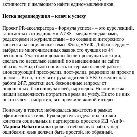
активности и желающего найти единомышленников.
Нотка неравнодушия
–
ключ к успеху
Проект PR-акселератора «Формула успеха»
–
это курс лекций,
записанных сотрудниками АИФ
–
медиаменеджерами,
редакторами и журналистами
–
по созданию интересного
контента на социальные темы. Фонд «АиФ. Доброе сердце»
выбрал из многочисленных заявок сто лучших из 44
регионов. Участники должны были прослушать лекции,
сделать по несколько заданий по вывешенным на сайте
образцам. Надо было написать интервью о своей работе,
анонсирующий пресс-релиз, пост-релиз, рецензию на проект в
целом… Ясно, что у всех руководителей НКО ежедневная
работа 24\7, десятки дел, бесконечные запросы от
подопечных, благополучателей, партнеров. Но они все же
нашли возможность потратить время на учебу. Никто из них
не отсеялся
–
напротив, все проявили живой интерес.
Поначалу в текстах наблюдалась зажатость в рамках
официозного стиля. Руководитель отдела подготовки
контента социальных и партнерских проектов ИД «АиФ»
Марина Набатникова
провела небольшую работу над
ошибками: язык должен быть простой, но образный,