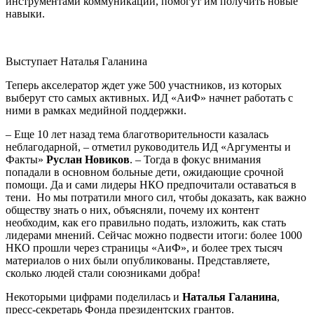
инструментами коммуникации, помогут им получить новые
навыки.
Выступает Наталья Галанина
Теперь акселератор ждет уже 500 участников, из которых
выберут сто самых активных. ИД «АиФ» начнет работать с
ними в рамках медийной поддержки.
–
Еще 10 лет назад тема благотворительности казалась
неблагодарной,
–
отметил руководитель ИД «Аргументы и
Факты»
Руслан Новиков
.
–
Тогда в фокус внимания
попадали в основном больные дети, ожидающие срочной
помощи. Да и сами лидеры НКО предпочитали оставаться в
тени. Но мы потратили много сил, чтобы доказать, как важно
обществу знать о них, объясняли, почему их контент
необходим, как его правильно подать, изложить, как стать
лидерами мнений. Сейчас можно подвести итоги: более 1000
НКО прошли через страницы «АиФ», и более трех тысяч
материалов о них были опубликованы. Представляете,
сколько людей стали союзниками добра!
Некоторыми цифрами поделилась и
Наталья Галанина
,
пресс-секретарь Фонда президентских грантов.