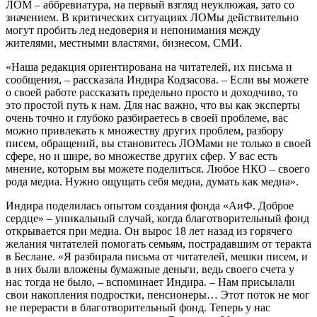
ЛОМ
–
аббревиатура, на первый взгляд неуклюжая, зато со
значением. В критических ситуациях ЛОМы действительно
могут пробить лед недоверия и непонимания между
жителями, местными властями, бизнесом, СМИ.
«Наша редакция ориентирована на читателей, их письма и
сообщения, – рассказала Индира Кодзасова. – Если вы можете
о своей работе рассказать предельно просто и доходчиво, то
это простой путь к нам. Для нас важно, что вы как эксперты
очень точно и глубоко разбираетесь в своей проблеме, вас
можно привлекать к множеству других проблем, разбору
писем, обращений, вы становитесь ЛОМами не только в своей
сфере, но и шире, во множестве других сфер. У вас есть
мнение, которым вы можете поделиться. Любое НКО – своего
рода медиа. Нужно ощущать себя медиа, думать как медиа».
Индира поделилась опытом создания фонда «АиФ. Доброе
сердце»
–
уникальный случай, когда благотворительный фонд
открывается при медиа. Он вырос 18 лет назад из горячего
желания читателей помогать семьям, пострадавшим от теракта
в Беслане. «Я разбирала письма от читателей, мешки писем, и
в них были вложены бумажные деньги, ведь своего счета у
нас тогда не было,
–
вспоминает Индира.
–
Нам присылали
свои накопления подростки, пенсионеры… Этот поток не мог
не перерасти в благотворительный фонд. Теперь у нас