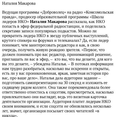
Наталия Макарова
Ведущая программы «Доброволец» на радио «Комсомольская
правда», продюсер образовательной программы «Школа
лидеров НКО»
Наталия Макарова
рассказала, как НКО
попасть в эфир федеральной радиостанции, и поделилась
секретами записи популярных подкастов. Можно ли
превратить лидера НКО в звезду публичных выступлений,
крутого спикера на форумах и телеканалах? Да, если лидер
понимает, чем заинтересовать редактора и как, в свою
очередь, получить живую реакцию зрителя. «Первое, что
должен понимать про вас редактор, принимающий решение,
приглашать ли вас в эфир,
–
кто вы, что вы делаете, для кого
вы это делаете,
–
убеждена Наталья.
–
В потоках информации
нам трудно разобраться, насколько вы искренни и открыты,
есть ли у вас проникновенная, яркая, заметная история про
вас, про ваше дело». Наталья дала аудитории задание
–
подготовить самопрезентацию на 30 секунд и изложить ее
сидящему рядом коллеге. Она также порекомендовала более
ответственно отнестись к соцсетям, присмотреться, насколько
привлекательно они выглядят, ведь это визитная карточка
деятельности организации. Аудитория платит лидерам НКО
своим вниманием, и если соцсети не обновлялись несколько
лет, значит, организация посылает своих читателей «в
никуда».