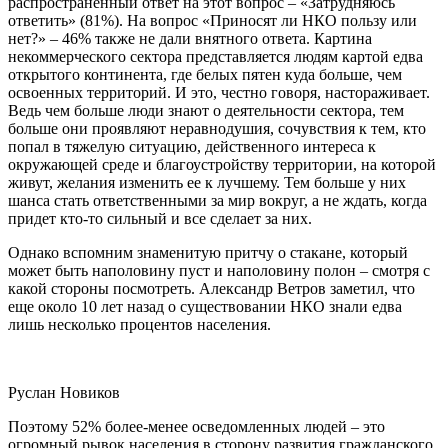
распространенный ответ на этот вопрос
–
«Затрудняюсь
ответить» (81%). На вопрос «Приносят ли НКО пользу или
нет?»
–
46% также не дали внятного ответа. Картина
некоммерческого сектора представляется людям картой едва
открытого континента, где белых пятен куда больше, чем
освоенных территорий. И это, честно говоря, настораживает.
Ведь чем больше люди знают о деятельности сектора, тем
больше они проявляют неравнодушия, сочувствия к тем, кто
попал в тяжелую ситуацию, действенного интереса к
окружающей среде и благоустройству территории, на которой
живут, желания изменить ее к лучшему. Тем больше у них
шанса стать ответственными за мир вокруг, а не ждать, когда
придет кто-то сильный и все сделает за них.
Однако вспомним знаменитую притчу о стакане, который
может быть наполовину пуст и наполовину полон
–
смотря с
какой стороны посмотреть. Александр Ветров заметил, что
еще около 10 лет назад о существовании НКО знали едва
лишь несколько процентов населения.
Руслан Новиков
Поэтому 52% более-менее осведомленных людей
–
это
огромный рывок населения в сторону развития гражданского