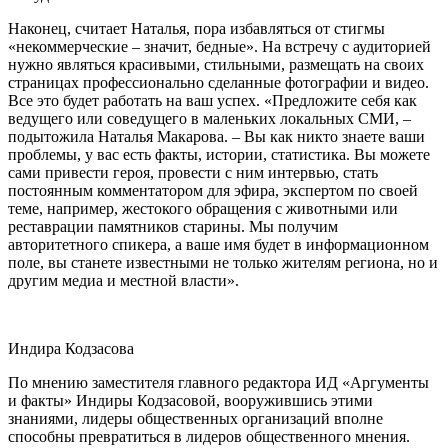
Наконец, считает Наталья, пора избавляться от стигмы
«некоммерческие
–
значит, бедные». На встречу с аудиторией
нужно являться красивыми, стильными, размещать на своих
страницах профессионально сделанные фотографии и видео.
Все это будет работать на ваш успех. «Предложите себя как
ведущего или соведущего в маленьких локальных СМИ,
–
подытожила Наталья Макарова.
–
Вы как никто знаете ваши
проблемы, у вас есть факты, истории, статистика. Вы можете
сами привести героя, провести с ним интервью, стать
постоянным комментатором для эфира, экспертом по своей
теме, например, жестокого обращения с животными или
реставрации памятников старины. Мы получим
авторитетного спикера, а ваше имя будет в информационном
поле, вы станете известными не только жителям региона, но и
другим медиа и местной власти».
Индира Кодзасова
По мнению заместителя главного редактора ИД «Аргументы
и факты» Индиры Кодзасовой, вооружившись этими
знаниями, лидеры общественных организаций вполне
способны превратиться в лид
еров общественного мнения.