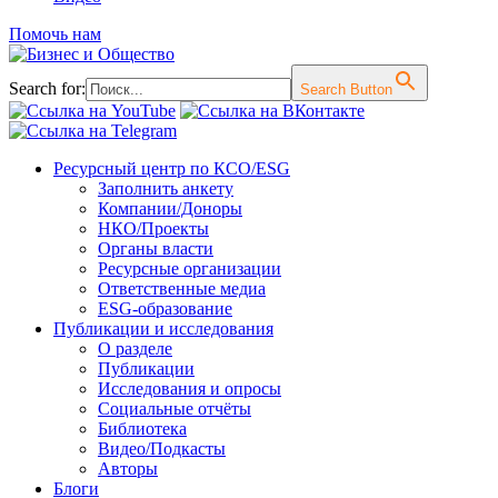
Помочь нам
Search for:
Search Button
Перейти
Ресурсный центр по КСО/ESG
к
Заполнить анкету
содержимому
Компании/Доноры
НКО/Проекты
Органы власти
Ресурсные организации
Ответственные медиа
ESG-образование
Публикации и исследования
О разделе
Публикации
Исследования и опросы
Социальные отчёты
Библиотека
Видео/Подкасты
Авторы
Блоги