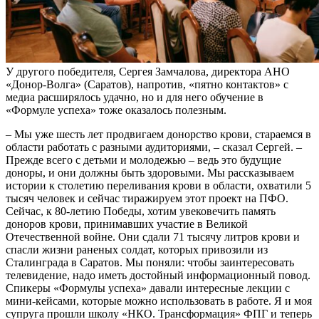
У другого победителя, Сергея Замчалова, директора АНО
«Донор-Волга» (Саратов), напротив, «пятно контактов» с
медиа расширялось удачно, но и для него обучение в
«Формуле успеха» тоже оказалось полезным.
– Мы уже шесть лет продвигаем донорство крови, стараемся в
области работать с разными аудиториями, – сказал Сергей. –
Прежде всего с детьми и молодежью – ведь это будущие
доноры, и они должны быть здоровыми. Мы рассказываем
истории к столетию переливания крови в области, охватили 5
тысяч человек и сейчас тиражируем этот проект на ПФО.
Сейчас, к 80-летию Победы, хотим увековечить память
доноров крови, принимавших участие в Великой
Отечественной войне. Они сдали 71 тысячу литров крови и
спасли жизни раненых солдат, которых привозили из
Сталинграда в Саратов. Мы поняли: чтобы заинтересовать
телевидение, надо иметь достойный информационный повод.
Спикеры «Формулы успеха» давали интересные лекции с
мини-кейсами, которые можно использовать в работе. Я и моя
супруга прошли школу «НКО. Трансформация» ФПГ и теперь