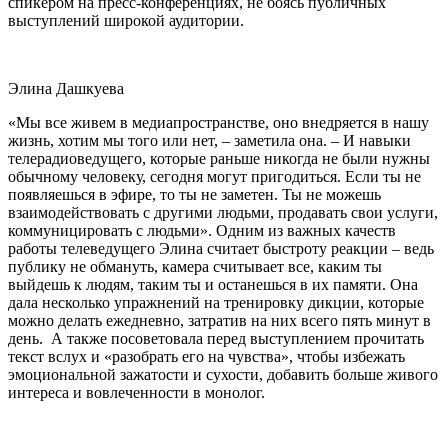
спикером на пресс-конференциях, не боясь публичных
выступлений широкой аудитории.
Элина Дашкуева
«Мы все живем в медиапространстве, оно внедряется в нашу
жизнь, хотим мы того или нет,
–
заметила она.
–
И навыки
телерадиоведущего, которые раньше никогда не были нужны
обычному человеку, сегодня могут пригодиться. Если ты не
появляешься в эфире, то ты не заметен. Ты не можешь
взаимодействовать с другими людьми, продавать свои услуги,
коммуницировать с людьми». Одним из важных качеств
работы телеведущего Элина считает быстроту реакции
–
ведь
публику не обмануть, камера считывает все, каким ты
выйдешь к людям, таким ты и останешься в их памяти. Она
дала несколько упражнений на тренировку дикции, которые
можно делать ежедневно, затратив на них всего пять минут в
день. А также посоветовала перед выступлением прочитать
текст вслух и «разобрать его на чувства», чтобы избежать
эмоциональной зажатости и сухости, добавить больше живого
интереса и вовлеченности в монолог.