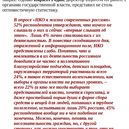
органами государственной власти, представил не столь
оптимистичную статистику.
В опросе «НКО в жизни современных россиян»
52% респондентов утверждают, что ничего не
слышали о них и сейчас «впервые слышат об
этом». Лишь 4% лично сталкивались с их
деятельностью. В повестке сегодняшнего дня,
отраженной в информационном поле, НКО
представлены слабо. Понятно, что и
вовлекаться в их деятельность россиянам
доводится не часто: в коллективном
благоустройстве подъездов, детских площадок,
окружающих территорий участвовали всего
24%, в таком естественном волеизъявлении, как
выборы в органы власти на разных уровнях, –
всего 22% (а кто же тогда выбирает
представителей власти, хочется спросить), и
даже простейший порыв души в форме сбора
средств и вещей для людей, попавших в трудное
положение, испытывали лишь 20% россиян. 45%
респондентов вообще ни в чем подобном не
замечены. Можно, конечно, пенять на
несознательность граждан, но, с другой
стороны, как можно участвовать в том, что не