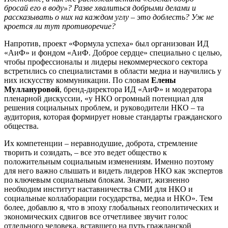
бросай его в воду»? Разве хвалиться добрыми делами и
рассказывать о них на каждом углу – это доблесть? Уж не
кроется ли тут противоречие?
Напротив, проект «Формула успеха» был организован ИД
«АиФ» и фондом «АиФ. Доброе сердце» специально с целью,
чтобы профессионалы и лидеры некоммерческого сектора
встретились со специалистами в области медиа и научились у
них искусству коммуникации. По словам
Елены
Муллануровой
, бренд-директора ИД «АиФ» и модератора
пленарной дискуссии, «у НКО огромный потенциал для
решения социальных проблем, и руководители НКО
–
та
аудитория, которая формирует новые стандарты гражданского
общества.
Их компетенции
–
неравнодушие, доброта, стремление
творить и созидать,
–
все это ведет общество к
положительным социальным изменениям. Именно поэтому
для него важно слышать и видеть лидеров НКО как экспертов
по ключевым социальным блокам. Значит, жизненно
необходим институт наставничества СМИ для НКО и
социальные коллаборации государства, медиа и НКО». Тем
более, добавлю я, что в эпоху глобальных геополитических и
экономических сдвигов все отчетливее звучит голос
отдельного человека, вставшего на путь гражданской