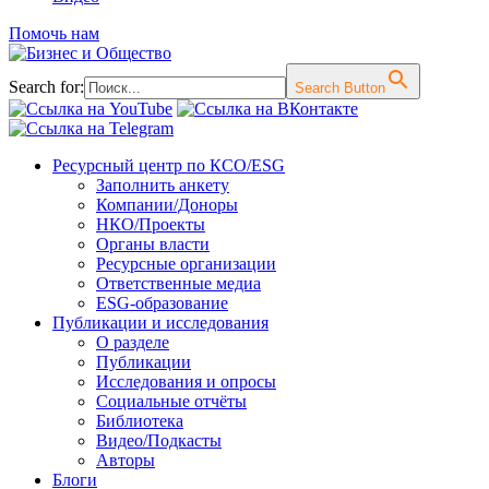
Помочь нам
Search for:
Search Button
Перейти
Ресурсный центр по КСО/ESG
к
Заполнить анкету
содержимому
Компании/Доноры
НКО/Проекты
Органы власти
Ресурсные организации
Ответственные медиа
ESG-образование
Публикации и исследования
О разделе
Публикации
Исследования и опросы
Социальные отчёты
Библиотека
Видео/Подкасты
Авторы
Блоги