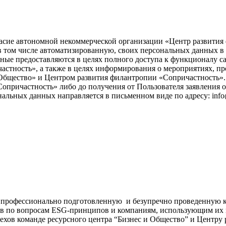
асие автономной некоммерческой организации «Центр развития ф
), в том числе автоматизированную, своих персональных данных 
ые предоставляются в целях полного доступа к функционалу с
астность», а также в целях информирования о мероприятиях, пр
бщество» и Центром развития филантропии «Сопричастность». 
причастность» либо до получения от Пользователя заявления о
нальных данных направляется в письменном виде по адресу: info
а профессионально подготовленную и безупречно проведенную 
ив по вопросам ESG-принципов и компаниям, использующим их в
пехов команде ресурсного центра “Бизнес и Общество” и Центру