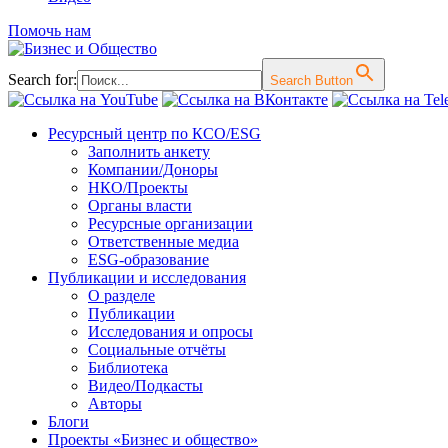
Помочь нам
Search for:
Search Button
Перейти
Ресурсный центр по КСО/ESG
к
Заполнить анкету
содержимому
Компании/Доноры
НКО/Проекты
Органы власти
Ресурсные организации
Ответственные медиа
ESG-образование
Публикации и исследования
О разделе
Публикации
Исследования и опросы
Социальные отчёты
Библиотека
Видео/Подкасты
Авторы
Блоги
Проекты «Бизнес и общество»