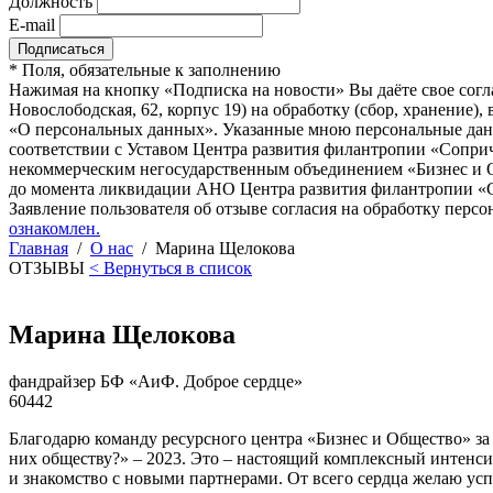
Должность
E-mail
*
Поля, обязательные к заполнению
Нажимая на кнопку «Подписка на новости» Вы даёте свое согл
Новослободская, 62, корпус 19) на обработку (сбор, хранение
«О персональных данных». Указанные мною персональные данн
соответствии с Уставом Центра развития филантропии «Соприч
некоммерческим негосударственным объединением «Бизнес и О
до момента ликвидации АНО Центра развития филантропии «Со
Заявление пользователя об отзыве согласия на обработку персо
ознакомлен.
Главная
/
О нас
/
Марина Щелокова
ОТЗЫВЫ
< Вернуться в список
Марина Щелокова
фандрайзер БФ «АиФ. Доброе сердце»
60442
Благодарю команду ресурсного центра «Бизнес и Общество» з
них обществу?» – 2023. Это – настоящий комплексный интенс
и знакомство с новыми партнерами. От всего сердца желаю ус