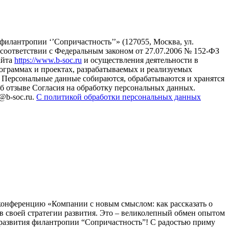
илантропии ‘’Сопричастность’’» (127055, Москва, ул.
в соответствии с Федеральным законом от 27.07.2006 № 152-ФЗ
айта
https://www.b-soc.ru
и осуществления деятельности в
ограммах и проектах, разрабатываемых и реализуемых
Персональные данные собираются, обрабатываются и хранятся
б отзыве Согласия на обработку персональных данных.
@b-soc.ru.
С политикой обработки персональных данных
конференцию «Компании с новым смыслом: как рассказать о
 своей стратегии развития. Это – великолепный обмен опытом
 развития филантропии “Сопричастность”! С радостью приму