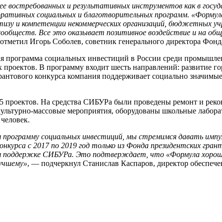
ее востребованных и результативных инструментов как в госу
поративных социальных и благотворительных программ. «Форму
тизу и компетенции некоммерческих организаций, бюджетных уч
бществ. Все это оказывает позитивное воздействие и на общую
 отметил Игорь Соболев, советник генерального директора Фонд
я программа социальных инвестиций в России среди промышлен
роектов. В программу входит шесть направлений: развитие горо
рантового конкурса компания поддерживает социально значимые 
45 проектов. На средства СИБУРа были проведены ремонт и реко
ультурно-массовые мероприятия, оборудованы школьные лаборат
 человек.
зуя программу социальных инвестиций, мы стремимся давать им
нкурса с 2017 по 2019 год только из Фонда президентских грант
ря поддержке СИБУРа. Это подтверждает, что «Формула хороши
лучшему»
, — подчеркнул Станислав Каспаров, директор обеспеч