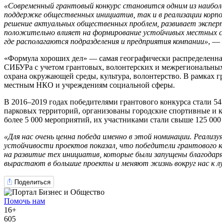
«Современный грантовый конкурс становится одним из наибол
поддержке общественных инициатив, так и в реализации кор
решение актуальных общественных проблем, развивает экспер
положительно влияет на формирование устойчивых местных соо
где располагаются подразделения и предприятия компании»
, —
«Формула хороших дел» — самая географически распределенна
СИБУРа с учетом грантовых, волонтерских и межрегиональных п
охрана окружающей среды, культура, волонтерство. В рамках г
местным НКО и учреждениям социальной сферы.
В 2016–2019 годах победителями грантового конкурса стали 5
парковых территорий, организованы городские спортивные и к
более 5 000 мероприятий, их участниками стали свыше 125 000
«Для нас очень ценна победа именно в этой номинации. Реали
устойчивости проектов показал, что победители грантового ко
на развитие тех инициатив, которые были запущены благода
вырастают в большие проекты и меняют жизнь вокруг нас к 
Поделиться
Помочь нам
16+
605