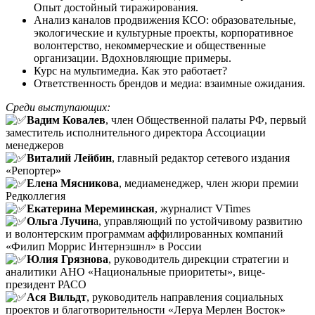
Опыт достойный тиражирования.
Анализ каналов продвижения КСО: образовательные,
экологические и культурные проекты, корпоративное
волонтерство, некоммерческие и общественные
организации. Вдохновляющие примеры.
Курс на мультимедиа. Как это работает?
Ответственность брендов и медиа: взаимные ожидания.
Среди выступающих:
Вадим Ковалев
, член Общественной палаты РФ, первый
заместитель исполнительного директора Ассоциации
менеджеров
Виталий Лейбин
, главный редактор сетевого издания
«Репортер»
Елена Мясникова
, медиаменеджер, член жюри премии
Редколлегия
Екатерина Мереминская
, журналист VTimes
Ольга Лучин
а, управляющий по устойчивому развитию
и волонтерским программам аффилированных компаний
«Филип Моррис Интернэшнл» в России
Юлия Грязнова
, руководитель дирекции стратегии и
аналитики АНО «Национальные приоритеты», вице-
президент РАСО
Ася Вильдт
, руководитель направления социальных
проектов и благотворительности «Леруа Мерлен Восток»