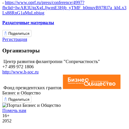
-
https://www.oprf.ru/press/conference/4997?
fbclid=IwAR3UtqXgLJjwmE3Hjb_yTMF_h0muvB97Rl7a_kbLx3
Ls88RnG1aMuLnbiug
Раздаточные материалы
Поделиться
Регистрация
Организаторы
Центр развития филантропии "Сопричастность"
+7 499 972 1806
http://www.b-soc.ru
Фонд президентских грантов
Бизнес и Общество
Поделиться
Помочь нам
16+
2052