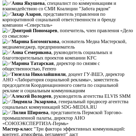
Анна Якушева
, специалист по коммуникациям и
взаимодействию со СМИ Коалиции "Забота рядом"
Захар Азаров
, представитель управления по
корпоративной социальной ответственности и бренду
компании «Северсталь»
Дмитрий Пономарев
, попечитель, член правления «Дело
со смыслом»
Марина Богомягкова
, основатель Медиа Мастерской,
медиаменеджер, предприниматель
Анна Семерикова
, руководитель социальных и
благотворительных проектов компании KFC
Марина Татарская
, директор по связям с
общественностью, Ferrero
Гюзелла Николайшвили
, доцент ГУ-ВШЭ, директор
АНО «Лаборатория социальной рекламы», заместитель
председателя Координационного совета по социальной
рекламе и социальным коммуникациям
Алексей Володеев
, руководитель агентства ELVIS SMM
Людмила Экзархова
, генеральный продюсер агентства
социальных коммуникаций SDG-MEDIA.RU
Лилия Ширяева
, представитель Пермской Торгово-
промышленной палаты, директор АНО
«СОЮЗЭКСПЕРТИЗА-Пермь»
Мастер-класс
"Три фактора эффективных коммуникаций:
контент, атмосфера, регламент" даст