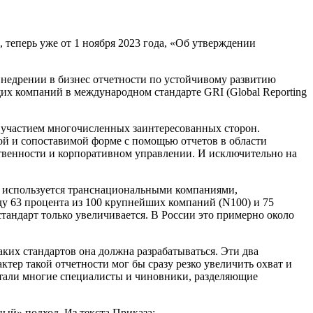
 теперь уже от 1 ноября 2023 года, «Об утверждении
внедрении в бизнес отчетности по устойчивому развитию
щих компаний в международном стандарте GRI (Global Reporting
с участием многочисленных заинтересованных сторон.
ой и сопоставимой форме с помощью отчетов в области
твенности и корпоративном управлении. И исключительно на
ко используется транснациональными компаниями,
у 63 процента из 100 крупнейших компаний (N100) и 75
тандарт только увеличивается. В России это примерно около
ких стандартов она должна разрабатываться. Эти два
тер такой отчетности мог бы сразу резко увеличить охват и
итали многие специалисты и чиновники, разделяющие
ый» подход. Из текста Приказа: