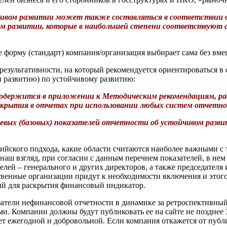
йчивом развитии может также составляться в соответствии
м развитии, которые в наибольшей степени соответствуют 
ее форму (стандарт) компания/организация выбирает сама без вм
результативности, на который рекомендуется ориентироваться в
развитию) по устойчивому развитию:
х содержится в приложении к Методическим рекомендациям, 
скрытия в отчетах при использовании любых систем отчетно
ючевых (базовых) показателей отчетности об устойчивом ра
сийского подхода, какие области считаются наиболее важными с 
наш взгляд, при согласии с данным перечнем показателей, в нем
ей – генерального и других директоров, а также председателя и
венные организации придут к необходимости включения и этого
ный для раскрытия финансовый индикатор.
тели нефинансовой отчетности в динамике за ретроспективный п
. Компании должны будут публиковать ее на сайте не позднее 3
ет ежегодной и добровольной. Если компания откажется от публ