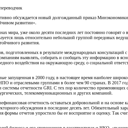
 переводчик
 активно обсуждается новый долгожданный приказ Минэкономики,
йчивом развитии».
нах мира, уже около десяти последних лет постоянно говорят о 
ользуется лишь относительно небольшой группой передовых веду
стойчивого развития.
ов, подготовленных в результате международных консультаций 
омпаниям выявлять, собирать и сообщать эту информацию в ясн
едного воздействия на окружающую среду, о социальной ответс
рвые запущенная в 2000 году, в настоящее время наиболее широ
О и отраслевыми группами в более чем 90 странах. В 2017 год
и системы отчетности GRI. С тех пор количество применяющих с
лургических, телекоммуникационных и других компаний.
ефинансовая отчетность оставаться добровольной и на основе ка
орного обсуждения в последние десять лет. Обязательный харак
я формы отчетов упростило бы ее восприятие и оценку. Так сч
лей бизнеса и его сторонников в госструктурах и НКО, «рыночн