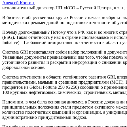
Алексей Костин
,
исполнительный директор НП «КСО – Русский Центр», к.э.н.,
В бизнес- и общественных кругах России с начала ноября т.г.
методических рекомендаций по подготовке отчетности об усто
Почему долгожданный? Потому что в РФ, как и во многих стра
(ESG). Такая отчетность у нас в стране использовалась и исп
Initiative) – Глобальной инициативы по отчетности в области у
Система GRI представляет собой набор положений и документ
Указанные документы предназначены для того, чтобы помочь к
устойчивого развития и раскрытии информации о снижении вр
добровольной основе.
Система отчетности в области устойчивого развития GRI, впе
правительствами, малыми и средними предприятиями (МСП), НП
процентов из Global Fortune 250 (G250) сообщили о применени
100 крупных нефтегазовых, химических, строительных, метал
Напомним, в чем была основная дилемма в России: должна ли н
принципиальных положения стали предметом активного межсект
количество подотчетных компаний и организаций, а унификаци
административно-принудительный подход.
Но победил все же, к удовлетворению большинства представите