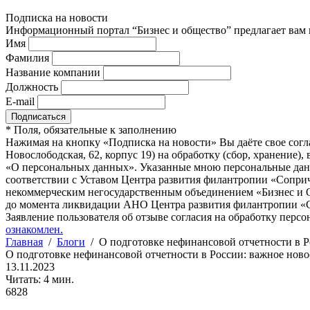
Подписка на новости
Информационный портал “Бизнес и общество” предлагает вам п
Имя
Фамилия
Название компании
Должность
E-mail
*
Поля, обязательные к заполнению
Нажимая на кнопку «Подписка на новости» Вы даёте свое согл
Новослободская, 62, корпус 19) на обработку (сбор, хранение
«О персональных данных». Указанные мною персональные данн
соответствии с Уставом Центра развития филантропии «Соприч
некоммерческим негосударственным объединением «Бизнес и О
до момента ликвидации АНО Центра развития филантропии «Со
Заявление пользователя об отзыве согласия на обработку персо
ознакомлен.
Главная
/
Блоги
/
О подготовке нефинансовой отчетности в Р
О подготовке нефинансовой отчетности в России: важное ново
13.11.2023
Читать: 4 мин.
6828