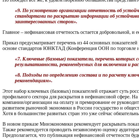
«9. По усмотрению организации отчетность об усто
стандартами по раскрытию информации об устойчиво
заинтересованных сторон».
Главное – нефинансовая отчетность остается добровольной, и 
Приказ предусматривает перечень из 44 основных показателей 
основе стандартов ЮНКТАД (Конференция ООН по торговле и 
«7. Ключевые (базовые) показатели, перечень которы
результативности, рекомендуемых для включения и ра
«8. Подходы по определению состава и по расчету кл
рекомендациям».
Этот набор ключевых (базовых) показателей отражает суть рос
профильного сектора для раскрытия в нефинансовой сфере. На 
компании/организации на оплату и премирование ее руководител
развитием рыночной экономики в России государство и общест
Хотя в большинстве развитых стран это уже сейчас обязатель
В новом приказе Минэкономики рекомендует раскрывать показа
Также рекомендуется проводить независимую оценку аудиторами
Предполагается, что публикация нефинансовой отчетности буд