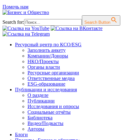
Помочь нам
Search for:
Search Button
Перейти
Ресурсный центр по КСО/ESG
к
Заполнить анкету
содержимому
Компании/Доноры
НКО/Проекты
Органы власти
Ресурсные организации
Ответственные медиа
ESG-образование
Публикации и исследования
О разделе
Публикации
Исследования и опросы
Социальные отчёты
Библиотека
Видео/Подкасты
Авторы
Блоги