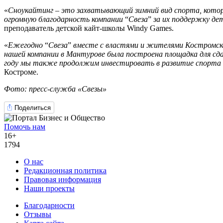
«
Сноукайтинг
–
это захватывающий зимний вид спорта, кото
огромную благодарность компании
“
Свеза
”
за их поддержку де
преподаватель детской кайт-школы Windy Games.
«
Ежегодно
“
Свеза
”
вместе с
властями и жителями Костромско
нашей компании в Мантурове была построена площадка для сда
году мы также продолжим инвестировать в развитие спорта в 
Костроме.
Фото:
пресс-служба «Свезы»
Поделиться
Помочь нам
16+
1794
О нас
Редакционная политика
Правовая информация
Наши проекты
Благодарности
Отзывы