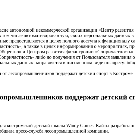
асие автономной некоммерческой организации «Центр развития ф
), в том числе автоматизированную, своих персональных данных 
ые предоставляются в целях полного доступа к функционалу с
астность», а также в целях информирования о мероприятиях, пр
бщество» и Центром развития филантропии «Сопричастность». 
причастность» либо до получения от Пользователя заявления о
нальных данных направляется в письменном виде по адресу: info
й от лесопромышленников поддержат детский спорт в Костроме
есопромышленников поддержат детский с
 для костромской детской школы Windy Games. Кайты разработа
сообщила пресс-служба лесопромышленной компании.