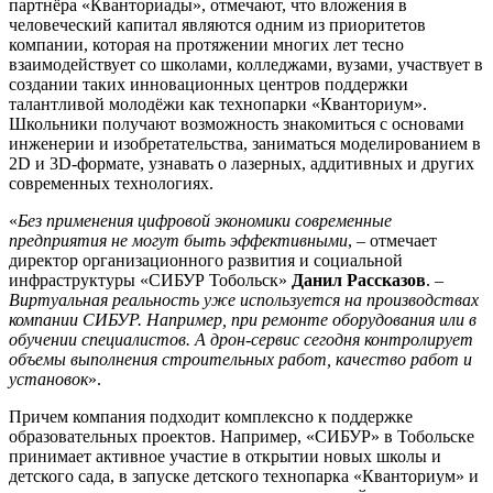
партнёра «Кванториады», отмечают, что вложения в
человеческий капитал являются одним из приоритетов
компании, которая на протяжении многих лет тесно
взаимодействует со школами, колледжами, вузами, участвует в
создании таких инновационных центров поддержки
талантливой молодёжи как технопарки «Кванториум».
Школьники получают возможность знакомиться с основами
инженерии и изобретательства, заниматься моделированием в
2D и 3D-формате, узнавать о лазерных, аддитивных и других
современных технологиях.
«
Без применения цифровой экономики современные
предприятия не могут быть эффективными
, – отмечает
директор организационного развития и социальной
инфраструктуры «СИБУР Тобольск»
Данил Рассказов
. –
Виртуальная реальность уже используется на производствах
компании СИБУР. Например, при ремонте оборудования или в
обучении специалистов. А дрон-сервис сегодня контролирует
объемы выполнения строительных работ, качество работ и
установок
».
Причем компания подходит комплексно к поддержке
образовательных проектов. Например, «СИБУР» в Тобольске
принимает активное участие в открытии новых школы и
детского сада, в запуске детского технопарка «Кванториум» и