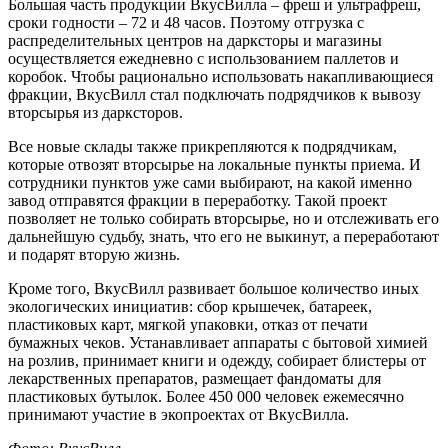
Большая часть продукции ВкусВилла – фреш и ультрафреш,
сроки годности – 72 и 48 часов. Поэтому отгрузка с
распределительных центров на дарксторы и магазины
осуществляется ежедневно с использованием паллетов и
коробок. Чтобы рационально использовать накапливающиеся
фракции, ВкусВилл стал подключать подрядчиков к вывозу
вторсырья из дарксторов.
Все новые склады также прикрепляются к подрядчикам,
которые отвозят вторсырье на локальные пункты приема. И
сотрудники пунктов уже сами выбирают, на какой именно
завод отправятся фракции в переработку. Такой проект
позволяет не только собирать вторсырье, но и отслеживать его
дальнейшую судьбу, знать, что его не выкинут, а переработают
и подарят вторую жизнь.
Кроме того, ВкусВилл развивает большое количество иных
экологических инициатив: сбор крышечек, батареек,
пластиковых карт, мягкой упаковки, отказ от печати
бумажных чеков. Устанавливает аппараты с бытовой химией
на розлив, принимает книги и одежду, собирает блистеры от
лекарственных препаратов, размещает фандоматы для
пластиковых бутылок. Более 450 000 человек ежемесячно
принимают участие в экопроектах от ВкусВилла.