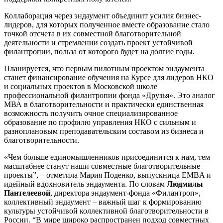
Коллаборация через эндаумент объединит усилия бизнес-
лидеров, для которых полученное вместе образование стало
точкой отсчета в их совместной благотворительной
деятельности и стремлении создать проект устойчивой
филантропии, польза от которого будет на долгие годы.
Планируется, что первым пилотным проектом эндаумента
станет финансирование обучения на Курсе для лидеров НКО
и социальных проектов в Московской школе
профессиональной филантропии фонда «Друзья». Это аналог
МВА в благотворительности и практически единственная
возможность получить очное специализированное
образование по профилю управления НКО с сильным и
разноплановым преподавательским составом из бизнеса и
благотворительности.
«Чем больше единомышленников присоединится к нам, тем
масштабнее станут наши совместные благотворительные
проекты”, – отметила Мария Поденко, выпускница EMBA и
идейный вдохновитель эндаумента. По словам
Людмилы
Пантелеевой
, директора эндаумент-фонда «Филантроп»,
коллективный эндаумент – важный шаг к формированию
культуры устойчивой коллективной благотворительности в
России. “В мире широко распространен подход совместных