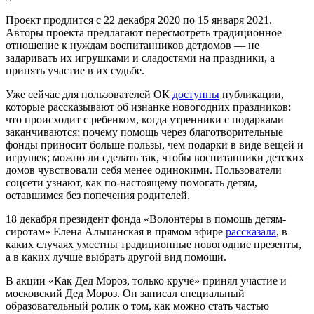
Проект продлится с 22 декабря 2020 по 15 января 2021.
Авторы проекта предлагают пересмотреть традиционное
отношение к нуждам воспитанников детдомов — не
задаривать их игрушками и сладостями на праздники, а
принять участие в их судьбе.
Уже сейчас для пользователей ОК
доступны
публикации,
которые рассказывают об изнанке новогодних праздников:
что происходит с ребенком, когда утренники с подарками
заканчиваются; почему помощь через благотворительные
фонды приносит больше пользы, чем подарки в виде вещей и
игрушек; можно ли сделать так, чтобы воспитанники детских
домов чувствовали себя менее одинокими. Пользователи
соцсети узнают, как по-настоящему помогать детям,
оставшимся без попечения родителей.
18 декабря президент фонда «Волонтеры в помощь детям-
сиротам» Елена Альшанская в прямом эфире
рассказала
, в
каких случаях уместны традиционные новогодние презенты,
а в каких лучше выбрать другой вид помощи.
В акции «Как Дед Мороз, только круче» принял участие и
московский Дед Мороз. Он записал специальный
образовательный ролик о том, как можно стать частью