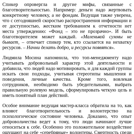
Спикер опровергла и другие мифы, связанные с
благотворительностью. Например: деньги надо жертвовать
конкретному человеку, а не фондам. Ведущая также уверена,
что с сегодняшней скоростью распространения информации и
ее доступностью, жестким требованием к отчетности нет
места утверждению: «Фонд – это не прозрачно». И быть
благотворителем может каждый.
«Маленькой суммы не
бывает,
– отвечает спикер тем, кто ссылается на нехватку
ресурсов. –
Начни делать добро, и ресурсы появятся».
Людмила Мосина напомнила, что топ-менеджменту надо
учитывать добровольный характер этой деятельности и
добавила, что людей надо мотивировать, и для каждой группы
искать свои подходы, учитывая стереотипы мышления и
поведения, личные качества. Кроме того, вовлекая
сотрудников, необходимо быть убедительными, выбрать
правильную ролевую модель, сформулировать четкую цель и
иметь понятный план действий.
Особое внимание ведущая мастер-класса обратила на то, как
влияют благотворительность и волонтерство на
психологическое состояние человека. Доказано, что опыт
добровольчества ведет к тому, что люди начинают лучше
относиться к себе. Особенно это положительное воздействие
ощущают на себе «серебряные» волонтеры. Смертность среди