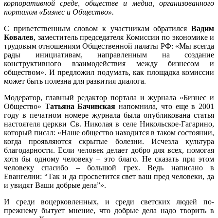
корпоративной среде, обществе и медиа, организованного
порталом «Бизнес и Общество».
С приветственным словом к участникам обратился
Вадим
Ковалев
, заместитель председателя Комиссии по экономике и
трудовым отношениям Общественной палаты РФ: «Мы всегда
рады инициативам, направленным на создание
конструктивного взаимодействия между бизнесом и
обществом». И предложил подумать, как площадка комиссии
может быть полезна для развития диалога.
Модератор, главный редактор портала и журнала «Бизнес и
Общество»
Татьяна Бачинская
напомнила, что еще в 2001
году в печатном номере журнала была опубликована статья
настоятеля церкви Св. Николая в селе Никольское-Гагарино,
который писал: «Наше общество находится в таком состоянии,
когда проявляются скрытые болезни. Исчезла культура
благодарности. Если человек делает добро для всех, помогая
хотя бы одному человеку – это благо. Не сказать при этом
человеку спасибо – большой грех. Ведь написано в
Евангелии: “Так и да просветится свет ваш пред человеки, да
и увидят Ваши добрые дела”».
И среди воцерковленных, и среди светских людей по-
прежнему бытует мнение, что добрые дела надо творить в