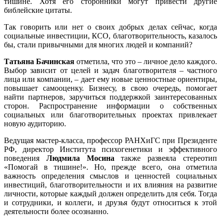
тишине. Хотя его сторонники могут привести другие
библейские цитаты.
Так говорить или нет о своих добрых делах сейчас, когда
социальные инвестиции, КСО, благотворительность, казалось
бы, стали привычными для многих людей и компаний?
Татьяна Бачинская
отметила, что это – личное дело каждого.
Выбор зависит от целей и задач благотворителя – частного
лица или компании, – дает ему новые ценностные ориентиры,
повышает самооценку. Бизнесу, в свою очередь, помогает
найти партнеров, заручиться поддержкой заинтересованных
сторон. Распространение информации о собственных
социальных или благотворительных проектах привлекает
новую аудиторию.
Ведущая мастер-класса, профессор РАНХиГС при Президенте
РФ, директор Института психогенетики и эффективного
поведения
Людмила Мосина
также развеяла стереотип
«Помогай в тишине!». Но, прежде всего, она отметила
важность определения смыслов и ценностей социальных
инвестиций, благотворительности и их влияния на развитие
личности, которые каждый должен определить для себя. Тогда
и сотрудники, и коллеги, и друзья будут относиться к этой
деятельности более осознанно.