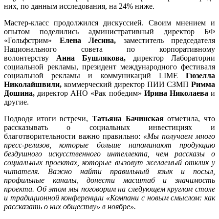
них, по данным исследования, на 24% ниже.
Мастер-класс продолжился дискуссией. Своим мнением и
опытом поделились административный директор БФ
«Гольфстрим»
Елена Лесина,
заместитель председателя
Национального совета по корпоративному
волонтерству
Анна Бушлякова,
директор Лаборатории
социальной рекламы, президент международного фестиваля
социальной рекламы и коммуникаций LIME
Гюзелла
Николайшвили,
коммерческий директор ПИИ СЗМП
Римма
Дошина,
директор АНО «Рак победим»
Ирина Николаева
и
другие.
Подводя итоги встречи,
Татьяна Бачинская
отметила, что
рассказывать о социальных инвестициях и
благотворительности важно правильно:
«Мы получаем много
пресс-релизов, которые больше напоминают продукцию
бездушного искусственного интеллекта, чем рассказы о
социальных проектах, которые вызовут желаемый отклик у
читателя. Важно найти правильный язык и посыл,
профильные каналы, донести масштаб и значимость
проекта. Об этом мы поговорим на следующем круглом столе
и традиционной конференции «Компани с новым смыслом: как
рассказать о них обществу» в ноябре».