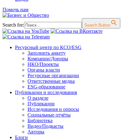
Помочь нам
Search for:
Search Button
Перейти
Ресурсный центр по КСО/ESG
к
Заполнить анкету
содержимому
Компании/Доноры
НКО/Проекты
Органы власти
Ресурсные организации
Ответственные медиа
ESG-образование
Публикации и исследования
О разделе
Публикации
Исследования и опросы
Социальные отчёты
Библиотека
Видео/Подкасты
Авторы
Блоги