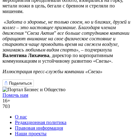
мероприятия преодолевали болото, взбирались на горку,
метали ножи в цель, бегали с бревном и стреляли по
мишеням.
«Забота о здоровье, не только своем, но и близких, друзей и
коллег
–
это настоящее призвание. Благодаря членам
движения
“
Свеза Актив
”
все больше сотрудников компании
обращают внимание на свое физическое состояние и
стараются чаще проводить время на свежем воздухе,
занимаясь любимым видом спорта»,
– подчеркнула
Валентина Лихачева
, директор по корпоративным
коммуникациям и устойчивому развитию «Свезы».
Иллюстрация пресс-службы компании «Свеза»
Поделиться
Помочь нам
16+
703
О нас
Редакционная политика
Правовая информация
Наши проекты