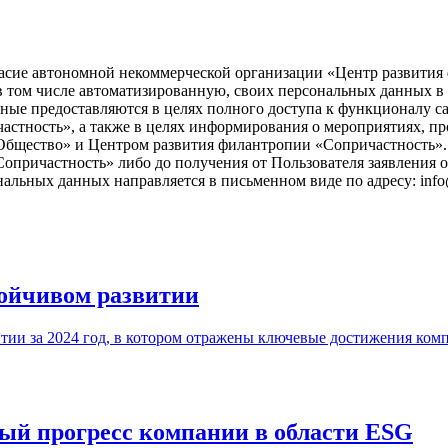
асие автономной некоммерческой организации «Центр развития ф
), в том числе автоматизированную, своих персональных данных 
ые предоставляются в целях полного доступа к функционалу с
астность», а также в целях информирования о мероприятиях, пр
бщество» и Центром развития филантропии «Сопричастность». 
причастность» либо до получения от Пользователя заявления о
нальных данных направляется в письменном виде по адресу: info
ойчивом развитии
ии за 2024 год, в котором отражены ключевые достижения ком
й прогресс компании в области ESG