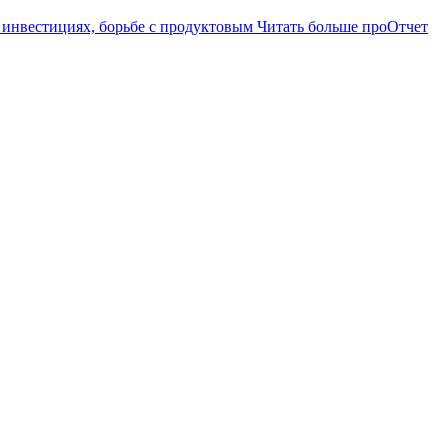
 инвестициях, борьбе с продуктовым
Читать больше проОтчет