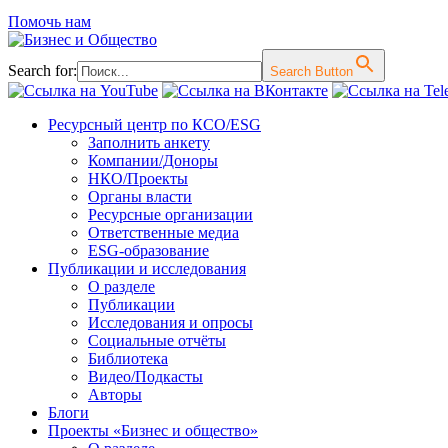
Помочь нам
Search for:
Search Button
Перейти
Ресурсный центр по КСО/ESG
к
Заполнить анкету
содержимому
Компании/Доноры
НКО/Проекты
Органы власти
Ресурсные организации
Ответственные медиа
ESG-образование
Публикации и исследования
О разделе
Публикации
Исследования и опросы
Социальные отчёты
Библиотека
Видео/Подкасты
Авторы
Блоги
Проекты «Бизнес и общество»