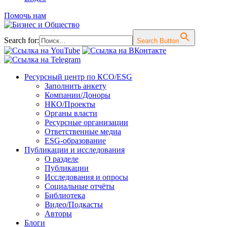
Помочь нам
Search for:
Search Button
Перейти
Ресурсный центр по КСО/ESG
к
Заполнить анкету
содержимому
Компании/Доноры
НКО/Проекты
Органы власти
Ресурсные организации
Ответственные медиа
ESG-образование
Публикации и исследования
О разделе
Публикации
Исследования и опросы
Социальные отчёты
Библиотека
Видео/Подкасты
Авторы
Блоги