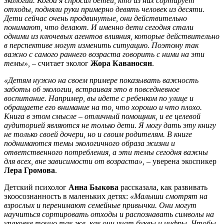
экологии. Когда я спросил детей, кто из них сортирует
отходы, подняли руки примерно девять человек из десяти.
Дети сейчас очень продвинутые, они действительно
понимают, что делают. И именно дети сегодня стали
одними из ключевых агентов влияния, которые действительно
в перспективе могут изменить ситуацию. Поэтому так
важно с самого раннего возраста говорить с ними на эти
темы»,
– считает эколог
Жора Каваносян
.
«Детям нужно на своем примере показывать важность
заботы об экологии, встраивая это в повседневное
воспитание. Например, вы идете с ребенком по улице и
обращаете его внимание на то, что хорошо и что плохо.
Книга в этом смысле – отличный помощник, и ее целевой
аудиторией являются не только дети. Я могу дать эту книгу
не только своей дочери, но и своим родителям. В книге
поднимаются темы экологичного образа жизни и
ответственного потребления, а эти темы сегодня важны
для всех, вне зависимости от возраста»,
– уверена экоспикер
Лера Громова
.
Детский психолог
Анна Быкова
рассказала, как развивать
экоосознанность в маленьких детях:
«Малыши смотрят на
взрослых и перенимают семейные привычки. Они могут
научиться сортировать отходы и распознавать символы на
упаковке точно так же, как они учат буквы и цифры. Чтобы