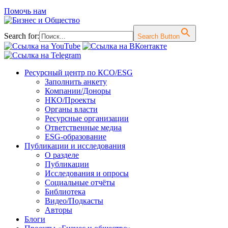
Помочь нам
Search for:
Search Button
Перейти
Ресурсный центр по КСО/ESG
к
Заполнить анкету
содержимому
Компании/Доноры
НКО/Проекты
Органы власти
Ресурсные организации
Ответственные медиа
ESG-образование
Публикации и исследования
О разделе
Публикации
Исследования и опросы
Социальные отчёты
Библиотека
Видео/Подкасты
Авторы
Блоги