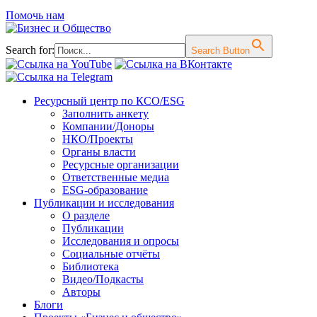
Помочь нам
Search for:
Search Button
Перейти
Ресурсный центр по КСО/ESG
к
Заполнить анкету
содержимому
Компании/Доноры
НКО/Проекты
Органы власти
Ресурсные организации
Ответственные медиа
ESG-образование
Публикации и исследования
О разделе
Публикации
Исследования и опросы
Социальные отчёты
Библиотека
Видео/Подкасты
Авторы
Блоги