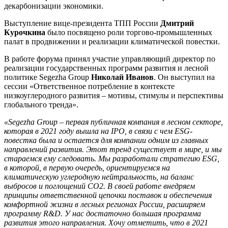
декарбонизации экономики.
Выступление вице-президента ТПП России
Дмитрий
Курочкина
было посвящено роли торгово-промышленных
палат в продвижении и реализации климатической повестки.
В работе форума принял участие управляющий директор по
реализации государственных программ развития и лесной
политике Segezha Group
Николай Иванов
. Он выступил на
сессии «Ответственное потребление в контексте
низкоуглеродного развития – мотивы, стимулы и перспективы
глобального тренда».
«
Segezha
Group
– первая публичная компания в лесном секторе,
которая в 2021 году вышла на
IPO
, в связи с чем
ESG
-
повестка была и остается для компании одним из главных
направлений развития. Этот тренд существует в мире, и мы
стараемся ему следовать. Мы разработали стратегию
ESG
,
в которой, в первую очередь, ориентируемся на
климатическую углеродную нейтральность, на баланс
выбросов и поглощений СО2. В своей работе внедряем
принципы ответственной цепочки поставок и обеспечения
комфортной жизни в лесных регионах России, расширяем
программу
R
&
D
. У нас достаточно большая программа
развития этого направления. Хочу отметить, что в 2021