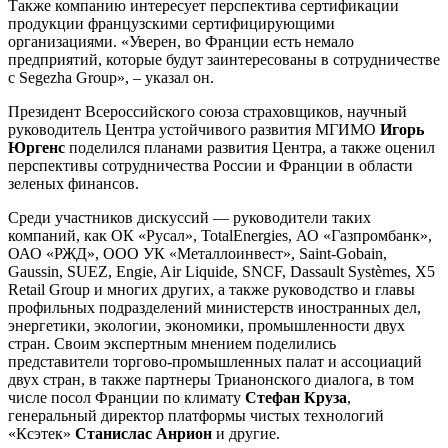
Также компанию интересует перспектива сертификации
продукции французскими сертифицирующими
организациями. «Уверен, во Франции есть немало
предприятий, которые будут заинтересованы в сотрудничестве
с Segezha Group», – указал он.
Президент Всероссийского союза страховщиков, научный
руководитель Центра устойчивого развития МГИМО
Игорь
Юргенс
поделился планами развития Центра, а также оценил
перспективы сотрудничества России и Франции в области
зеленых финансов.
Среди участников дискуссий — руководители таких
компаний, как ОК «Русал», TotalEnergies, АО «Газпромбанк»,
ОАО «РЖД», ООО УК «Металлоинвест», Saint-Gobain,
Gaussin, SUEZ, Engie, Air Liquide, SNCF, Dassault Systèmes, X5
Retail Group и многих других, а также руководство и главы
профильных подразделений министерств иностранных дел,
энергетики, экологии, экономики, промышленности двух
стран. Своим экспертным мнением поделились
представители торгово-промышленных палат и ассоциаций
двух стран, в также партнеры Трианонского диалога, в том
числе посол Франции по климату
Стефан Круза
,
генеральный директор платформы чистых технологий
«Ксэтек»
Станислас Анрион
и другие.