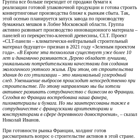
Группа все больше переходит от продажи бумаги к
реализации готовой упаковочной продукции и готова строить
конвертинговые производства ближе к рынкам сбыта. Так,
этой осенью планируется запуск завода по производству
бумажных мешков в Лобне Московской области. Группа
активно развивает производство инновационного материала –
панелей из перекрестно-клееной древесины, CLT. Проект
«CLT-панели – климатически-нейтральный строительный
материал будущего» признан в 2021 году «Зеленым проектом
года».
«В Европе эта технология существует уже более 10
лет и динамично развивается. Дерево обладает лучшими,
уникальными потребительскими качествами для создания
экологичного уютного жилья. При этом, от строительства
здания до его утилизации – это минимальный углеродный
след. Уменьшение выбросов происходит непосредственно при
строительстве. По этому направлению мы бы хотели
активнее развивать сотрудничество с бизнесом во Франции.
Сегодня во Франции востребована наша фанера,
пиломатериалы и бумага. Но мы заинтересованы также в
сотрудничестве с французскими архитекторами и
конструкторами в сфере деревянного домостроения», –
сказал
Николай Иванов.
При готовности рынка Франции, холдинг готов
рассматривать вопрос о строительстве активов в этой стране.