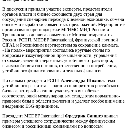
В дискуссии приняли участие эксперты, представители
органов власти и бизнес-сообществ двух стран для
обсуждения сценариев перехода к зеленой экономике, обмена
опытом и выработки совместных предложений. Мероприятие
организовано при поддержке МГИМО МИД России и
Трианонского диалога совместно с Минэкономразвития
России, РСПП, MEDEF International, французской группой
CIFAL и Российским партнерством за сохранение климата.
«На полях» мероприятия состоялись круглые столы по
вопросам низкоуглеродной промышленности, управления
отходами, зеленой энергетики, устойчивого транспорта,
взаимодействия госорганов, ответственного потребления,
устойчивого финансирования и зеленых финансов.
По словам президента РСПП
Александра Шохина
, тема
устойчивого развития — один из приоритетов российского
бизнеса, который активно участвует в выработке
соответствующей международным стандартам нормативно-
правовой базы в области экологии и уделяет особое внимание
внедрению ESG-принципов.
Президент MEDEF International
Фредерик Саншез
привел
примеры успешного сотрудничества между французским
бизнесом и российскими компаниями по вопросам