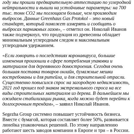
году мы прошли предварительную аттестацию по углеродной
нейтральности и вышли на устойчивые параметры: на 700
тыс. тонн С
O
2 мы поглощаем больше, чем производим
выбросов. Данные
Greenhaus
Gas
Protokol
– это новый
стандарт
,
который поможет измерять и сообщать о
выбросах парниковых газов», –
отметил он
.
Николай Иванов
также подчеркнул, что продукция из древесины обладает
минимальным углеродным следом и максимальным
углеродным удержанием.
«
Если говорить о последствиях коронавируса, большие
изменения произошли в сфере потребления упаковки и
материалов для деревянного домостроения. Сегодня
очень
большая поставка товаров онлайн, бумажные мешки
востребованы и для ритейла, и для строительной отрасли.
Существенно повысился спрос на загородную недвижимость,
2021 год прошел под знаком экстремального спроса на все
виды строительных материалов из дерева. В дальнейшем мы
ожидаем стабилизации рынка, когда можно будет перейти к
долгосрочным трендам», –
заявил Николай Иванов.
Segezha Group системно повышает устойчивость бизнеса.
Вместе с бумагой, которая составляет более 50%, развивается
линейка упаковочных решений. По этому направлению
работают шесть заводов компании в Европе и три – в России.