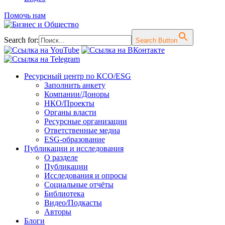
Помочь нам
Search for:
Search Button
Перейти
Ресурсный центр по КСО/ESG
к
Заполнить анкету
содержимому
Компании/Доноры
НКО/Проекты
Органы власти
Ресурсные организации
Ответственные медиа
ESG-образование
Публикации и исследования
О разделе
Публикации
Исследования и опросы
Социальные отчёты
Библиотека
Видео/Подкасты
Авторы
Блоги