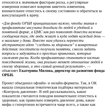
относятся к значимым факторам риска, а регулярные
измерения помогают вовремя заметить изменения,
внимательнее отнестись к своему состоянию и обратиться за
консультацией к врачу.
«
Для фонда ОРБИ принципиально важно, чтобы знания о
профилактике инсульта доходили до людей в удобной и
понятной форме, а ЦМС как раз помогают донести важные
сообщения там, где люди живут и куда ходят каждый день —
в магазине у дома. Вместе нам удалось перевести
абстрактную идею “следить за здоровьем” в конкретные
действия: посетители получили памятки, смогли задать
вопросы и задуматься о простых привычках, которые
снижают риски. Когда профилактика становится частью
повседневной жизни, она реально меняет отношение людей к
своему здоровью, и это самый ценный результат
», —
объясняет
Екатерина Милова, директор по развитию фонда
ОРБИ.
Проект объединил офлайн- и онлайн-форматы. Так, в ОК
вышла специальная тематическая подборка материалов
«Контроль давления». В ней рассказывалось, какие
показатели считаются поводом внимательнее отнестись к
здоровью, как правильно измерять давление дома, какие
мифы о гипертонии встречаются чаще всего, а также как