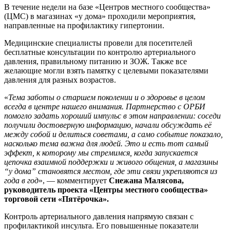
В течение недели на базе «Центров местного сообщества»
(ЦМС) в магазинах «у дома» проходили мероприятия,
направленные на профилактику гипертонии.
Медицинские специалисты провели для посетителей
бесплатные консультации по контролю артериального
давления, правильному питанию и ЗОЖ. Также все
желающие могли взять памятку с целевыми показателями
давления для разных возрастов.
«
Тема заботы о старшем поколении и о здоровье в целом
всегда в центре нашего внимания. Партнерство с ОРБИ
помогло задать хороший импульс в этом направлении: соседи
получили достоверную информацию, начали обсуждать её
между собой и делиться советами, а само событие показало,
насколько тема важна для людей. Это и есть тот самый
эффект, к которому мы стремимся, когда запускается
цепочка взаимной поддержки и живого общения, а магазины
“у дома” становятся местом, где эти связи укрепляются из
года в год
», — комментирует
Снежана Малясова,
руководитель проекта «Центры местного сообщества»
торговой сети «Пятёрочка».
Контроль артериального давления напрямую связан с
профилактикой инсульта. Его повышенные показатели