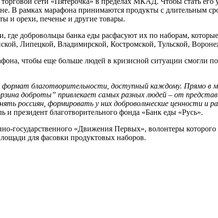
ах торговой сети «Пятёрочка» в пределах МКАД. Чтобы стать его
зоне. В рамках марафона принимаются продукты с длительным с
ты и орехи, печенье и другие товары.
ти, где добровольцы банка еды расфасуют их по наборам, котор
кой, Липецкой, Владимирской, Костромской, Тульской, Воронеж
афона, чтобы еще больше людей в кризисной ситуации смогли 
формат благотворительности, доступный каждому. Прямо в маг
рзина доброты
”
привлекает самых разных людей – от представ
ять россиян, формировать у них добровольческие ценности и р
ль и президент благотворительного фонда «Банк еды «Русь».
нно-государственного «Движения Первых», волонтеры которого 
площади для фасовки продуктовых наборов.