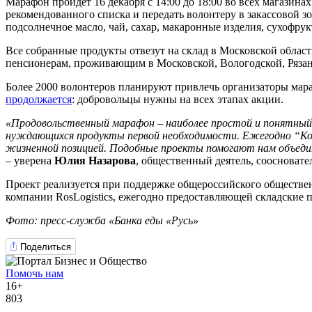
Марафон пройдет 16 декабря с 14:00 до 18:00 во всех магазин
рекомендованного списка и передать волонтеру в закассовой 
подсолнечное масло, чай, сахар, макаронные изделия, сухофрук
Все собранные продукты отвезут на склад в Московской облас
пенсионерам, проживающим в Московской, Вологодской, Рязанс
Более 2000 волонтеров планируют привлечь организаторы мар
продолжается
: добровольцы нужны на всех этапах акции.
«Продовольственный марафон – наиболее простой и понятный 
нуждающихся продукты первой необходимости. Ежегодно
“
Ко
жизненной позицией. Подобные проекты помогают нам объедин
– уверена
Юлия Назарова
, общественный деятель, соосновате
Проект реализуется при поддержке общероссийского обществе
компании RosLogistics, ежегодно предоставляющей складские 
Фото: пресс-служба «Банка еды «Русь»
Поделиться
Помочь нам
16+
803