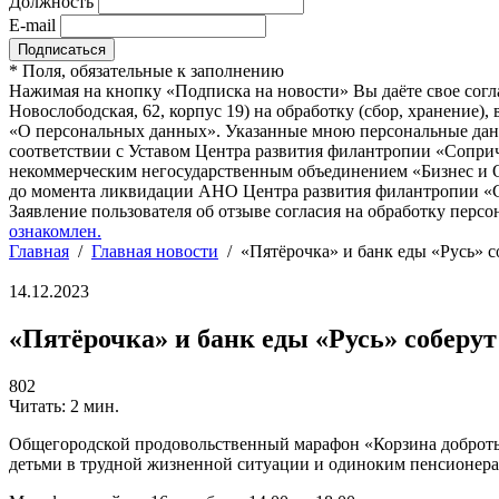
Должность
E-mail
*
Поля, обязательные к заполнению
Нажимая на кнопку «Подписка на новости» Вы даёте свое согл
Новослободская, 62, корпус 19) на обработку (сбор, хранение
«О персональных данных». Указанные мною персональные данн
соответствии с Уставом Центра развития филантропии «Соприч
некоммерческим негосударственным объединением «Бизнес и О
до момента ликвидации АНО Центра развития филантропии «Со
Заявление пользователя об отзыве согласия на обработку персо
ознакомлен.
Главная
/
Главная новости
/
«Пятёрочка» и банк еды «Русь» 
14.12.2023
«Пятёрочка» и банк еды «Русь» соберу
802
Читать: 2 мин.
Общегородской продовольственный марафон «Корзина доброты»
детьми в трудной жизненной ситуации и одиноким пенсионерам