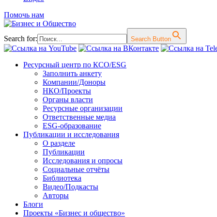
Помочь нам
Search for:
Search Button
Перейти
Ресурсный центр по КСО/ESG
к
Заполнить анкету
содержимому
Компании/Доноры
НКО/Проекты
Органы власти
Ресурсные организации
Ответственные медиа
ESG-образование
Публикации и исследования
О разделе
Публикации
Исследования и опросы
Социальные отчёты
Библиотека
Видео/Подкасты
Авторы
Блоги
Проекты «Бизнес и общество»