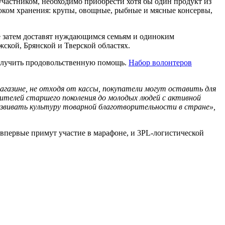
 участником, необходимо приобрести хотя бы один продукт из
роком хранения: крупы, овощные, рыбные и мясные консервы,
ые затем доставят нуждающимся семьям и одиноким
ской, Брянской и Тверской областях.
получить продовольственную помощь.
Набор волонтеров
азине, не отходя от кассы, покупатели могут оставить для
ителей старшего поколения до молодых людей с активной
азвивать культуру товарной благотворительности в стране»,
впервые примут участие в марафоне, и 3PL-логистической