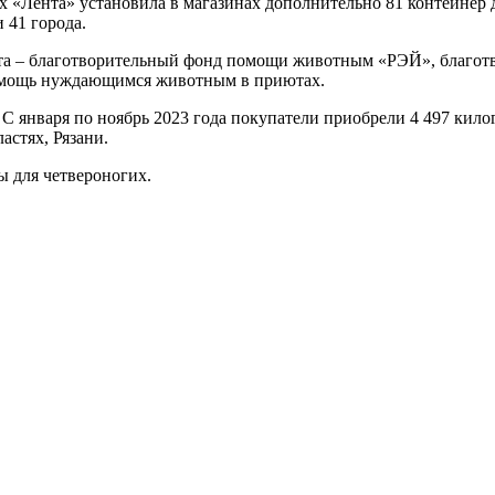
х «Лента» установила в магазинах дополнительно 81 контейнер 
 41 города.
та – благотворительный фонд помощи животным «РЭЙ», благот
омощь нуждающимся животным в приютах.
». С января по ноябрь 2023 года покупатели приобрели 4 497 ки
стях, Рязани.
ы для четвероногих.