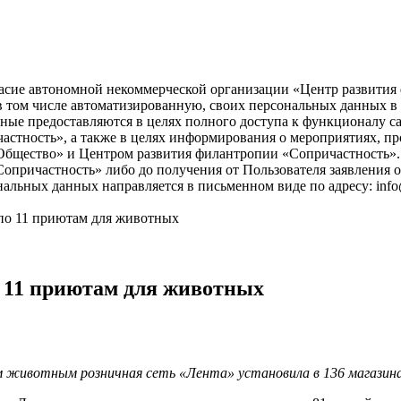
асие автономной некоммерческой организации «Центр развития ф
), в том числе автоматизированную, своих персональных данных 
ые предоставляются в целях полного доступа к функционалу с
астность», а также в целях информирования о мероприятиях, пр
бщество» и Центром развития филантропии «Сопричастность». 
причастность» либо до получения от Пользователя заявления о
нальных данных направляется в письменном виде по адресу: info
 по 11 приютам для животных
о 11 приютам для животных
м животным розничная сеть
«Лента» установила в 136 магазин