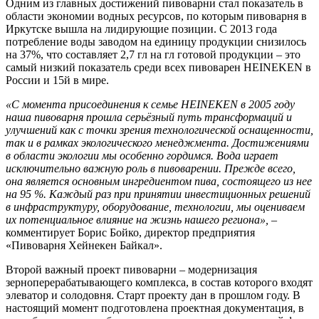
Одним из главных достижений пивоварни стал показатель в
области экономии водных ресурсов, по которым пивоварня в
Иркутске вышла на лидирующие позиции. C 2013 года
потребление воды заводом на единицу продукции снизилось
на 37%, что составляет 2,7 гл на гл готовой продукции – это
самый низкий показатель среди всех пивоварен HEINEKEN в
России и 15й в мире.
«С момента присоединения к семье HEINEKEN в 2005 году
наша пивоварня прошла серьёзный путь трансформаций и
улучшений как с точки зрения технологической оснащенности,
так и в рамках экологического менеджмента. Достижениями
в области экологии мы особенно гордимся. Вода играет
исключительно важную роль в пивоварении. Прежде всего,
она является основным ингредиентом пива, состоящего из нее
на 95 %. Каждый раз при принятии инвестиционных решений
в инфраструктуру, оборудование, технологии, мы оцениваем
их потенциальное влияние на жизнь нашего региона»,
–
комментирует Борис Бойко, директор предприятия
«Пивоварня Хейнекен Байкал».
Второй важный проект пивоварни – модернизация
зерноперерабатывающего комплекса, в состав которого входят
элеватор и солодовня. Старт проекту дан в прошлом году. В
настоящий момент подготовлена проектная документация, в