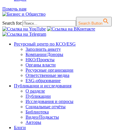
Помочь нам
Search for:
Search Button
Перейти
Ресурсный центр по КСО/ESG
к
Заполнить анкету
содержимому
Компании/Доноры
НКО/Проекты
Органы власти
Ресурсные организации
Ответственные медиа
ESG-образование
Публикации и исследования
О разделе
Публикации
Исследования и опросы
Социальные отчёты
Библиотека
Видео/Подкасты
Авторы
Блоги