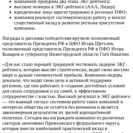
компанией пройдены два этапа ЭКГ-рейтинга;
высокие позиции в ЭКГ-рейтинге (ААА, Лидер);
юридическое лицо зарегистрировано в регионах ПФО;
компания реализует систематическую работу и вносит
существенный вклад в развитие региона присутствия
компании.
Награды и дипломы победителям вручили полномочный
представитель Президента РФ в ЦФО Игорь Щеголев,
полномочный представитель Президента РФ в ПФО Игорь
Комаров и губернатор Нижегородской области Глеб Никитин.
«Для нас стало хорошей традицией чествовать лидеров ЭКГ-
рейтинга, которые мыслят стратегически, видят свою миссию
шире и дальше сиюминутной прибыли. Компании-лидеры
доказали, что видят свою цель в активной поддержке
регионов, где они работают, в создании достойных условий
для своих сотрудников и их семей, в эффективном
сотрудничестве с властью. Высокий результат в ЭКГ-рейтинге
— это важный сигнал: системная работа таких компаний в
интересах общества не остаётся без внимания и является
закономерным результатом их зрелой корпоративной
политики. Сегодня мы награждаем компании из различных
секторов экономики Приволжского федерального округа,
которые внесли наибольший практический вклад в