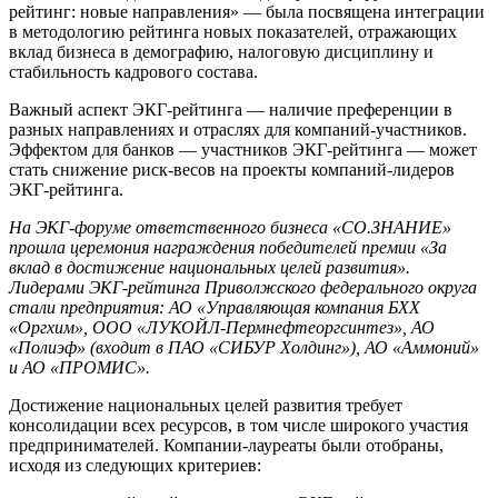
рейтинг: новые направления» — была посвящена интеграции
в методологию рейтинга новых показателей, отражающих
вклад бизнеса в демографию, налоговую дисциплину и
стабильность кадрового состава.
Важный аспект ЭКГ-рейтинга — наличие преференции в
разных направлениях и отраслях для компаний-участников.
Эффектом для банков — участников ЭКГ-рейтинга — может
стать снижение риск-весов на проекты компаний-лидеров
ЭКГ-рейтинга.
На ЭКГ-форуме ответственного бизнеса «СО.ЗНАНИЕ»
прошла церемония награждения победителей премии «За
вклад в достижение национальных целей развития».
Лидерами ЭКГ-рейтинга Приволжского федерального округа
стали предприятия: АО «Управляющая компания БХХ
«Оргхим», ООО «ЛУКОЙЛ-Пермнефтеоргсинтез», АО
«Полиэф» (входит в ПАО «СИБУР Холдинг»), АО «Аммоний»
и АО «ПРОМИС».
Достижение национальных целей развития требует
консолидации всех ресурсов, в том числе широкого участия
предпринимателей. Компании-лауреаты были отобраны,
исходя из следующих критериев: