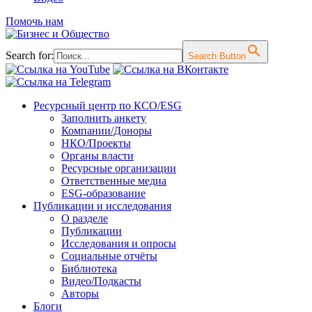
Помочь нам
Search for:
Search Button
Перейти
Ресурсный центр по КСО/ESG
к
Заполнить анкету
содержимому
Компании/Доноры
НКО/Проекты
Органы власти
Ресурсные организации
Ответственные медиа
ESG-образование
Публикации и исследования
О разделе
Публикации
Исследования и опросы
Социальные отчёты
Библиотека
Видео/Подкасты
Авторы
Блоги