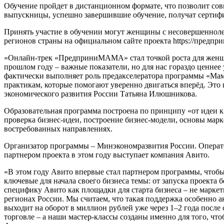
Обучение пройдет в дистанционном формате, что позволит совме
выпускницы, успешно завершившие обучение, получат сертифи
Принять участие в обучении могут женщины с несовершеннолетн
регионов страны на официальном сайте проекта https://предпри
«Онлайн-трек «ПредприниМАМА» стал точкой роста для женщин
прошлом году – важные показатели, но для нас гораздо ценн
фактически выполняет роль предакселератора программы «Мам
практикам, которые помогают уверенно двигаться вперёд. Это
экономического развития России Татьяна Илюшникова.
Образовательная программа построена по принципу «от идеи к 
проверка бизнес-идеи, построение бизнес-модели, основы мар
востребованных направлениях.
Организатор программы – Минэкономразвития России. Операт
партнером проекта в этом году выступает компания Авито.
«В этом году Авито впервые стал партнером программы, чтобы
ключевые для начала своего бизнеса темы: от запуска проекта 
специфику Авито как площадки для старта бизнеса – не маркет
регионах России. Мы считаем, что такая поддержка особенно 
выходит на оборот в миллион рублей уже через 1–2 года после 
торговле – а наши мастер-классы созданы именно для того, ч