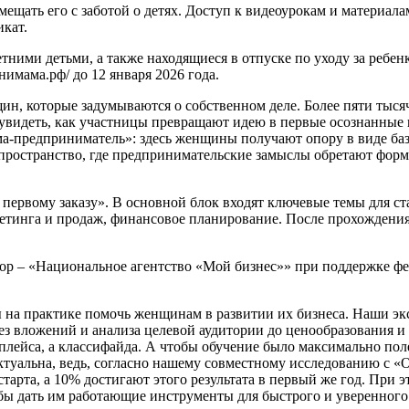
щать его с заботой о детях. Доступ к видеоурокам и материалам
кат.
ими детьми, а также находящиеся в отпуске по уходу за ребенк
нимама.рф/ до 12 января 2026 года.
, которые задумываются о собственном деле. Более пяти тысяч
ее увидеть, как участницы превращают идею в первые осознанн
а-предприниматель»: здесь женщины получают опору в виде ба
 пространство, где предпринимательские замыслы обретают форму
первому заказу». В основной блок входят ключевые темы для ст
кетинга и продаж, финансовое планирование. После прохождения
ор – «Национальное агентство «Мой бизнес»» при поддержке 
 на практике помочь женщинам в развитии их бизнеса. Наши эк
без вложений и анализа целевой аудитории до ценообразования и
плейса, а классифайда. А чтобы обучение было максимально пол
актуальна, ведь, согласно нашему совместному исследованию с 
старта, а 10% достигают этого результата в первый же год. При 
тобы дать им работающие инструменты для быстрого и уверенног