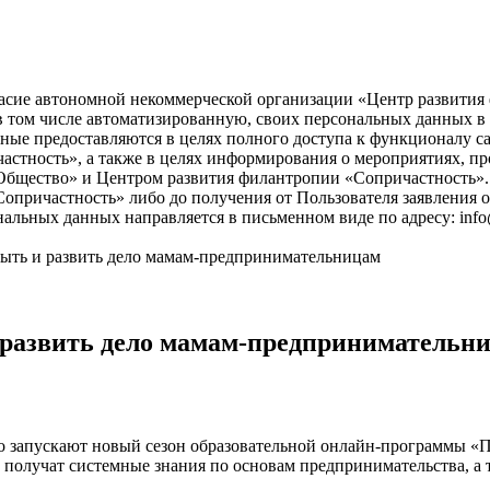
асие автономной некоммерческой организации «Центр развития ф
), в том числе автоматизированную, своих персональных данных 
ые предоставляются в целях полного доступа к функционалу с
астность», а также в целях информирования о мероприятиях, пр
бщество» и Центром развития филантропии «Сопричастность». 
причастность» либо до получения от Пользователя заявления о
нальных данных направляется в письменном виде по адресу: info
ыть и развить дело мамам-предпринимательницам
 развить дело мамам-предпринимательн
о запускают новый сезон образовательной онлайн-программы 
ы получат системные знания по основам предпринимательства, а 