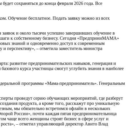
 будет сохраняться до конца февраля 2026 года. Все
ом. Обучение бесплатное. Подать заявку можно из всех
 заявок и около тысячи успешно завершивших обучение в
ые шаги к собственному бизнесу. Сегодня «ПредприниМАМА»
зовых знаний и одновременно доступ к современным
 и перспективу», – отметила заместитель министра
арта: развитие предпринимательских навыков, генерация и
 базового курса участницы смогут углубить знания в наиболее
федеральной программы «Мама-предприниматель». Генеральным
сперты проведут серию обучающих мероприятий, где разберут
 создания продукта, а кроме того, расскажут про уникальную
езным, мы обязательно встретимся офлайн в нескольких
«Опорой России», почти каждая пятая предпринимательница
этом чаще всего женщины строят бизнес в сфере услуг и
о роста», – отметил управляющий директор Авито Влад