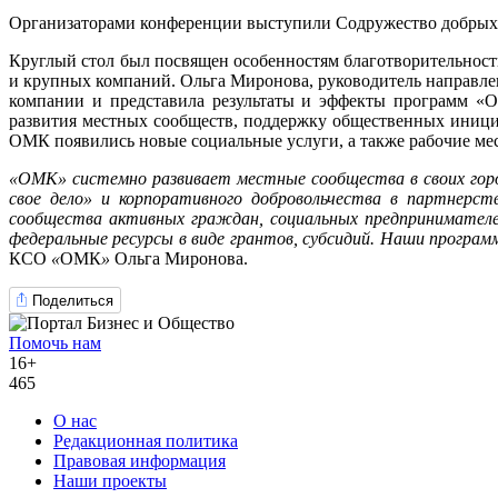
Организаторами конференции выступили Содружество добрых 
Круглый стол был посвящен особенностям благотворительнос
и крупных компаний. Ольга Миронова, руководитель направле
компании и представила результаты и эффекты программ «
развития местных сообществ, поддержку общественных инициа
ОМК появились новые социальные услуги, а также рабочие мес
«ОМК» системно развивает местные сообщества в своих гор
свое дело» и корпоративного добровольчества в партнерст
сообщества активных граждан, социальных предпринимателей
федеральные ресурсы в виде грантов, субсидий. Наши програ
КСО
«
ОМК
»
Ольга Миронова.
Поделиться
Помочь нам
16+
465
О нас
Редакционная политика
Правовая информация
Наши проекты