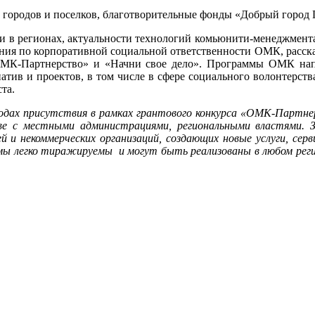
городов и поселков, благотворительные фонды «Добрый город 
ти в регионах, актуальности технологий комьюнити-менеджме
ния по корпоративной социальной ответственности ОМК, рассказ
ОМК-Партнерство» и «Начни свое дело». Программы ОМК нап
тив и проектов, в том числе в сфере социального волонтерств
та.
одах присутствия в рамках грантового конкурса «ОМК-Партне
ве с местными администрациями, региональными властями. З
 и некоммерческих организаций, создающих новые услуги, сер
ммы легко тиражируемы и могут быть реализованы в любом рег