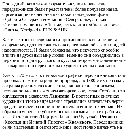
Последний раз в таком формате рисунки и акварели
передвижников были представлены более полувека назад.
Организацию нынешней выставки поддержали фонд
«Доброта Севера» и компания «Северсталь», а также
«Силовые машины», «Лента», сеть клиник «Скандинавия»,
«Свеза», Nordgold и FUN & SUN.
Как известно, передвижники противопоставляли реализм
академизму, вдохновлялись повседневными образами и идеей
народничества. И были убеждены, что искусство способно
влиять на духовный мир людей. Именно они объединились в
первое в истории русского искусства творческое объединение
– Товарищество передвижных художественных выставок.
Уже в 1870-е годы в пейзажной графике передвижников стали
преобладать мотивы родной природы, а в 1880-е их пейзажи,
сохраняя реалистические черты, наполнились лиризмом,
поэтичностью, выражением авторского чувства. Особенно это
ощущается в акварелях
Левитана
. В портретных рисунках
художники этого направления стремились запечатлеть черты
представителей разночинной интеллигенции и крестьян. Их
образы отмечены глубоким психологизмом в таких работах,
как «Интеллигент (Портрет Чагина из Чугуева)»
Репина
и
«Крестьянин Игнатий Пирогов»
Крамского
. Передвижники
были мастерами и бытового жанра: достаточно взглянуть на