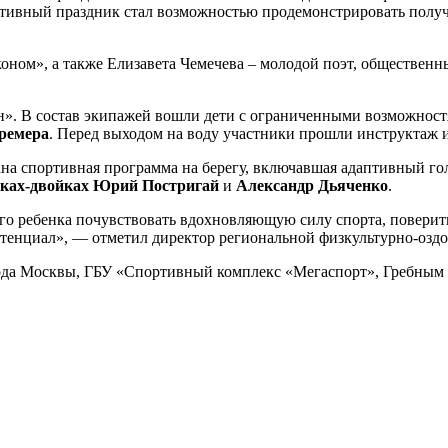
тивный праздник стал возможностью продемонстрировать получе
ном», а также Елизавета Чемечева – молодой поэт, общественн
н». В состав экипажей вошли дети с ограниченными возможност
ремера
. Перед выходом на воду участники прошли инструктаж 
а спортивная программа на берегу, включавшая адаптивный голь
рках-двойках
Юрий Постригай
и
Александр Дьяченко
.
го ребенка почувствовать вдохновляющую силу спорта, поверить
отенциал», — отметил директор региональной физкультурно-оз
рода Москвы, ГБУ «Спортивный комплекс «Мегаспорт», Гребны