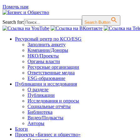
Помочь нам
Search for:
Search Button
Перейти
Ресурсный центр по КСО/ESG
к
Заполнить анкету
содержимому
Компании/Доноры
НКО/Проекты
Органы власти
Ресурсные организации
Ответственные медиа
ESG-образование
Публикации и исследования
О разделе
Публикации
Исследования и опросы
Социальные отчёты
Библиотека
Видео/Подкасты
Авторы
Блоги
Проекты «Бизнес и общество»