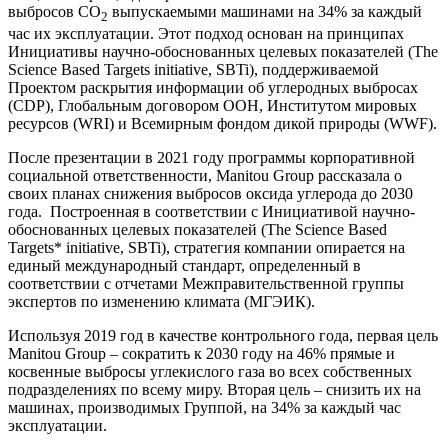
выбросов CO
выпускаемыми машинами на 34% за каждый
2
час их эксплуатации. Этот подход основан на принципах
Инициативы научно-обоснованных целевых показателей (The
Science Based Targets initiative, SBTi), поддерживаемой
Проектом раскрытия информации об углеродных выбросах
(CDP), Глобальным договором ООН, Институтом мировых
ресурсов (WRI) и Всемирным фондом дикой природы (WWF).
После презентации в 2021 году программы корпоративной
социальной ответственности, Manitou Group рассказала о
своих планах снижения выбросов оксида углерода до 2030
года. Построенная в соответствии с Инициативой научно-
обоснованных целевых показателей (The Science Based
Targets* initiative, SBTi), стратегия компании опирается на
единый международный стандарт, определенный в
соответствии с отчетами Межправительственной группы
экспертов по изменению климата (МГЭИК).
Используя 2019 год в качестве контрольного года, первая цель
Manitou Group – сократить к 2030 году на 46% прямые и
косвенные выбросы углекислого газа во всех собственных
подразделениях по всему миру. Вторая цель – снизить их на
машинах, производимых Группой, на 34% за каждый час
эксплуатации.