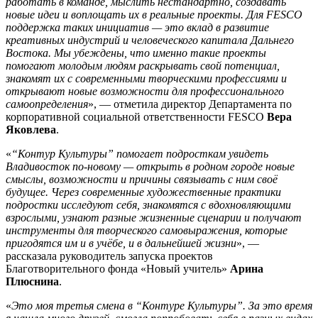
работать в команде, мыслить нестандартно, создавать
новые идеи и воплощать их в реальные проекты. Для FESCO
поддержка таких инициатив — это вклад в развитие
креативных индустрий и человеческого капитала Дальнего
Востока. Мы убеждены, что именно такие проекты
помогают молодым людям раскрывать свой потенциал,
знакомят их с современными творческими профессиями и
открывают новые возможности для профессионального
самоопределения
»,
— отметила директор Департамента по
корпоративной социальной ответственности FESCO
Вера
Яковлева
.
«
“Контур Культуры” помогает подросткам увидеть
Владивосток по-новому — открыть в родном городе новые
смыслы, возможности и причины связывать с ним своё
будущее. Через современные художественные практики
подростки исследуют себя, знакомятся с вдохновляющими
взрослыми, узнают разные жизненные сценарии и получают
инструменты для творческого самовыражения, которые
пригодятся им и в учёбе, и в дальнейшей жизни
», —
рассказала руководитель запуска проектов
Благотворительного фонда «Новый учитель»
Арина
Плюснина
.
«
Это моя третья смена в “Контуре Культуры”. За это время