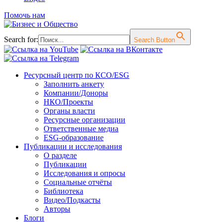
Помочь нам
Search for:
Search Button
Перейти
Ресурсный центр по КСО/ESG
к
Заполнить анкету
содержимому
Компании/Доноры
НКО/Проекты
Органы власти
Ресурсные организации
Ответственные медиа
ESG-образование
Публикации и исследования
О разделе
Публикации
Исследования и опросы
Социальные отчёты
Библиотека
Видео/Подкасты
Авторы
Блоги