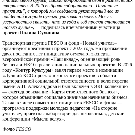
я нашла много друзей, смогла попробовать себя в разных видах
творчества. В 2026 выбрала лабораторию “Печатные
практики”, в которой мы создавали рукотворный лес из
найденной в городе бумаги, упаковки и дерева. Могу с
уверенностью сказать, что из года в год проект становится
только лучше
», — поделилась впечатлениями участница
проекта
Полина Сухинина
.
Транспортная группа FESCO и фонд «Новый учитель»
организуют креативный проект с 2023 года. На протяжении
двух последних лет инициативу отмечают эксперты
всероссийской премии «Наш вклад», оценивающей роль
бизнеса и НКО в реализацию национальных проектов. В 2026
году «Контур Культуры» занял первое место в номинации
«Лучший КСО-проект» в конкурсе проектов в области
корпоративной социальной ответственности и волонтерства
имени А.П. Александрова и был включен в ЭКГ-коллекцию
— ежегодное издание «Карты ответственного бизнеса»,
которое объединяет социально значимые начинания бизнеса.
Также в числе совместных инициатив
FESCO
и фонда —
программа поддержки молодых педагогов «На стороне
учителя», проектная лаборатория для школьников, детские
конференции «Мысли вслух».
Фото
FESCO