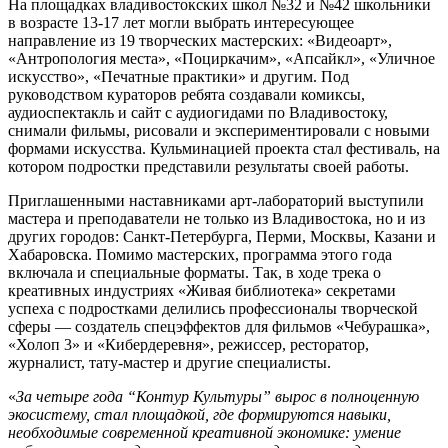
На площадках владивостокских школ №32 и №42 школьники
в возрасте 13-17 лет могли выбрать интересующее
направление из 19 творческих мастерских: «Видеоарт»,
«Антропология места», «Поциркачим», «Апсайкл», «Уличное
искусство», «Печатные практики» и другим. Под
руководством кураторов ребята создавали комиксы,
аудиоспектакль и сайт с аудиогидами по Владивостоку,
снимали фильмы, рисовали и экспериментировали с новыми
формами искусства. Кульминацией проекта стал фестиваль, на
котором подростки представили результаты своей работы.
Приглашенными наставниками арт-лабораторий выступили
мастера и преподаватели не только из Владивостока, но и из
других городов: Санкт-Петербурга, Перми, Москвы, Казани и
Хабаровска. Помимо мастерских, программа этого года
включала и специальные форматы. Так, в ходе трека о
креативных индустриях «Живая библиотека» секретами
успеха с подростками делились профессионалы творческой
сферы — создатель спецэффектов для фильмов «Чебурашка»,
«Холоп 3» и «Кибердеревня», режиссер, ресторатор,
журналист, тату-мастер и другие специалисты.
«
За четыре года “Контур Культуры” вырос в полноценную
экосистему, стал площадкой, где формируются навыки,
необходимые современной креативной экономике: умение