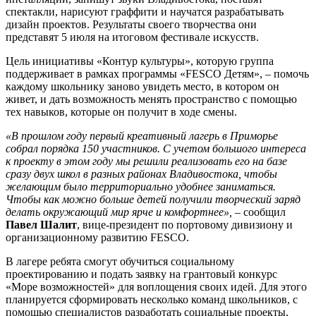
спектакли, нарисуют граффити и научатся разрабатывать
дизайн проектов. Результаты своего творчества они
представят 5 июля на итоговом фестивале искусств.
Цель инициативы «Контур культуры», которую группа
поддерживает в рамках программы «FESCO Детям», – помочь
каждому школьнику заново увидеть место, в котором он
живет, и дать возможность менять пространство с помощью
тех навыков, которые он получит в ходе смены.
«В прошлом году первый креативный лагерь в Приморье
собрал порядка 150 участников. С учетом большого интереса
к проекту в этом году мы решили реализовать его на базе
сразу двух школ в разных районах Владивостока, чтобы
желающим было территориально удобнее заниматься.
Чтобы как можно больше детей получили творческий заряд
делать окружающий мир ярче и комфортнее»,
– сообщил
Павел Шалит
, вице-президент по портовому дивизиону и
организационному развитию FESCO.
В лагере ребята смогут обучиться социальному
проектированию и подать заявку на грантовый конкурс
«Море возможностей» для воплощения своих идей. Для этого
планируется сформировать несколько команд школьников, с
помощью специалистов разработать социальные проекты,