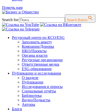
Помочь нам
Search for:
Search Button
Перейти
Ресурсный центр по КСО/ESG
к
Заполнить анкету
содержимому
Компании/Доноры
НКО/Проекты
Органы власти
Ресурсные организации
Ответственные медиа
ESG-образование
Публикации и исследования
О разделе
Публикации
Исследования и опросы
Социальные отчёты
Библиотека
Видео/Подкасты
Авторы
Блоги