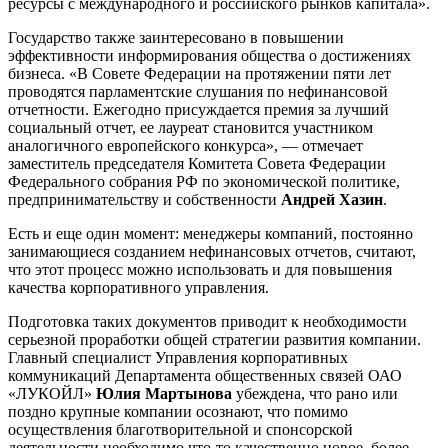
ресурсы с международного и российского рынков капитала».
Государство также заинтересовано в повышении
эффективности информирования общества о достижениях
бизнеса. «В Совете Федерации на протяжении пяти лет
проводятся парламентские слушания по нефинансовой
отчетности. Ежегодно присуждается премия за лучший
социальный отчет, ее лауреат становится участником
аналогичного европейского конкурса», — отмечает
заместитель председателя Комитета Совета Федерации
Федерального собрания РФ по экономической политике,
предпринимательству и собственности
Андрей Хазин
.
Есть и еще один момент: менеджеры компаний, постоянно
занимающиеся созданием нефинансовых отчетов, считают,
что этот процесс можно использовать и для повышения
качества корпоративного управления.
Подготовка таких документов приводит к необходимости
серьезной проработки общей стратегии развития компании.
Главный специалист Управления корпоративных
коммуникаций Департамента общественных связей ОАО
«ЛУКОЙЛ»
Юлия Мартынова
убеждена, что рано или
поздно крупные компании осознают, что помимо
осуществления благотворительной и спонсорской
деятельности необходимо что-то качественно новое, более