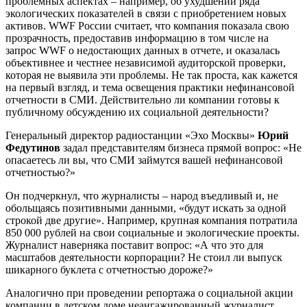
проблемных аспектах – например, об ухудшении ряда
экологических показателей в связи с приобретением новых
активов. WWF России считает, что компания показала свою
прозрачность, предоставив информацию в том числе на
запрос WWF о недостающих данных в отчете, и оказалась
объективнее и честнее независимой аудиторской проверки,
которая не выявила эти проблемы. Не так проста, как кажется
на первый взгляд, и тема освещения практики нефинансовой
отчетности в СМИ. Действительно ли компании готовы к
публичному обсуждению их социальной деятельности?
Генеральный директор радиостанции «Эхо Москвы»
Юрий
Федутинов
задал представителям бизнеса прямой вопрос: «Не
опасаетесь ли вы, что СМИ займутся вашей нефинансовой
отчетностью?»
Он подчеркнул, что журналисты – народ въедливый и, не
обольщаясь позитивными данными, «будут искать за одной
строкой две другие». Например, крупная компания потратила
850 000 рублей на свои социальные и экологические проекты.
Журналист наверняка поставит вопрос: «А что это для
масштабов деятельности корпорации? Не стоил ли выпуск
шикарного буклета с отчетностью дороже?»
Аналогично при проведении репортажа о социальной акции
компании в детском доме неангажированный журналист,