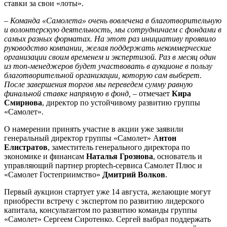
ставки за свои «лоты».
– Команда «Самолета» очень вовлечена в благотворительную
и волонтерскую деятельность, мы сотрудничаем с фондами в
самых разных форматах. На этот раз инициативу проявило
руководство компании, желая поддержать некоммерческие
организации своим временем и экспертизой. Раз в месяц один
из топ-менеджеров будет участвовать в аукционе в пользу
благотворительной организации, которую сам выберет.
После завершения торгов мы переведем сумму равную
финальной ставке напрямую в фонд, –
отмечает
Кира
Смирнова
, директор по устойчивому развитию группы
«Самолет».
О намерении принять участие в акции уже заявили
генеральный директор группы «Самолет» А
нтон
Елистратов
, заместитель генерального директора по
экономике и финансам
Наталья Грознова
, основатель и
управляющий партнер proptech-сервиса Самолет Плюс и
«Самолет Гостеприимство»
Дмитрий Волков
.
Первый аукцион стартует уже 14 августа, желающие могут
приобрести встречу с экспертом по развитию лидерского
капитала, консультантом по развитию команды группы
«Самолет» Сергеем Сиротенко. Сергей выбрал поддержать