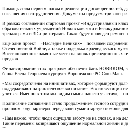
Помощь стала первым шагом в реализации договоренностей, 
соглашения о сотрудничестве. Документы предусматривают ре
В рамках соглашений стартовал проект «Индустриальный класс
образовательных учреждений Новопсковского и Белокуракинс
тренажерами и 3D-принтерами. Также будет проведен ремонт п
Еще один проект – «Наследие Великих» – посвящен сохранению
Отечественной Войне, а также поддержка краеведческого музе
Восстановленные памятные места на вновь присоединенных те
предков.
Финансирование этих программ обеспечит банк НОВИКОМ, вхо
банка Елена Георгиева курирует Воронежское РО СоюзМаш.
«Мы сосредоточены на инициативах, которые формируют долг
поддерживают патриотическое воспитание. Это инвестиции не т
учиться. Именно в этом мы видим смысл нашего участия», – 
Подписание соглашения стало продолжением тесного сотруд
прошлом году партнеры передавали гуманитарную помощь для
«Нам важно, чтобы люди ощущали заботу не на словах, а на дел
Такие перемены возвращают ощущение нормальной жизни и даю