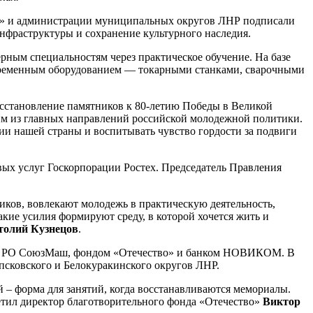
во» и администрации муниципальных округов ЛНР подписали
нфраструктуры и сохранение культурного наследия.
ным специальностям через практическое обучение. На базе
овременным оборудованием — токарными станками, сварочными
осстановление памятников к 80-летию Победы в Великой
ним из главных направлений российской молодежной политики.
и нашей страны и воспитывать чувство гордости за подвиги
х услуг Госкорпорации Ростех. Председатель Правления
ов, вовлекают молодежь в практическую деятельность,
акие усилия формируют среду, в которой хочется жить и
толий Кузнецов
.
ким РО СоюзМаш, фондом «Отечество» и банком НОВИКОМ. В
сковского и Белокуракинского округов ЛНР.
ей – форма для занятий, когда восстанавливаются мемориалы.
етил директор благотворительного фонда «Отечество»
Виктор