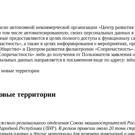
асие автономной некоммерческой организации «Центр развития ф
), в том числе автоматизированную, своих персональных данных 
ые предоставляются в целях полного доступа к функционалу с
астность», а также в целях информирования о мероприятиях, пр
бщество» и Центром развития филантропии «Сопричастность». 
причастность» либо до получения от Пользователя заявления о
нальных данных направляется в письменном виде по адресу: info
 новые территории
овые территории
жского регионального отделения Союза машиностроителей Ро
Народной Республики (ЛНР). В регион привезли около 20 тонн с
арная плитка и другие материалы для ремонта помещений в шко