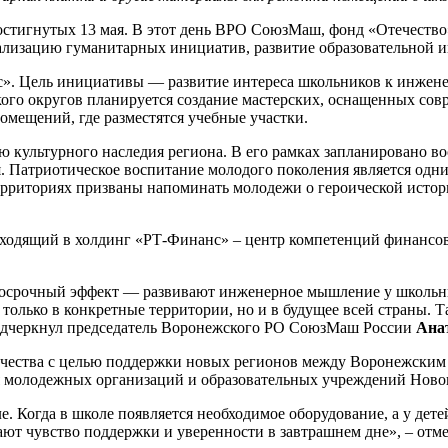
достигнутых 13 мая. В этот день ВРО СоюзМаш, фонд «Отечест
ализацию гуманитарных инициатив, развитие образовательной и
». Цель инициативы — развитие интереса школьников к инженер
кого округов планируется создание мастерских, оснащенных с
омещений, где разместятся учебные участки.
 культурного наследия региона. В его рамках запланировано в
я. Патриотическое воспитание молодого поколения является од
рриториях призваны напоминать молодежи о героической истори
дящий в холдинг «РТ-Финанс» – центр компетенций финансовы
осрочный эффект — развивают инженерное мышление у школьник
олько в конкретные территории, но и в будущее всей страны. Т
подчеркнул председатель Воронежского РО СоюзМаш России
Ана
ничества с целью поддержки новых регионов между Воронежс
 молодежных организаций и образовательных учреждений Новоп
е. Когда в школе появляется необходимое оборудование, а у дет
т чувство поддержки и уверенности в завтрашнем дне», – отм