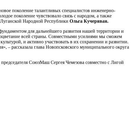
 новое поколение талантливых специалистов инженерно-
лодое поколение чувствовало связь с народом, а также
га Луганской Народной Республики
Ольга Кучерявая.
 фундаментом для дальнейшего развития нашей территории и
процветание всей страны. Совместными усилиями мы сможем
культурой, и активно участвовать в их сохранении и развитии.
», – рассказала глава Новопсковского муниципального округа
е председателя СоюзМаш Сергея Чемезова совместно с Лигой