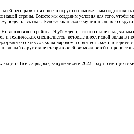
дальнейшего развития нашего округа и поможет нам подготовить
е нашей страны. Вместе мы создадим условия для того, чтобы мо
дие», поделилась глава Белокуракинского муниципального окру
 Новопсковского района. Я убеждена, что оно станет надежным
ов и технических специалистов, которые внесут свой вклад в 
еразрывную связь со своим народом, гордиться своей историей и 
пальный округ станет территорией возможностей и процветания
ах акции «Всегда рядом», запущенной в 2022 году по инициатив