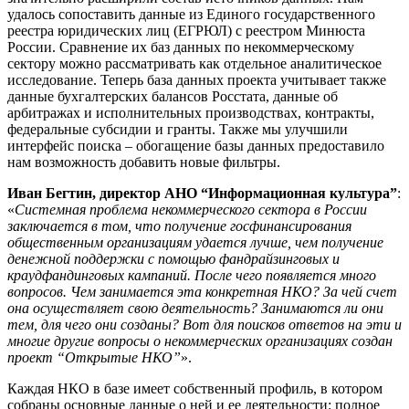
удалось сопоставить данные из Единого государственного
реестра юридических лиц (ЕГРЮЛ) с реестром Минюста
России. Сравнение их баз данных по некоммерческому
сектору можно рассматривать как отдельное аналитическое
исследование. Теперь база данных проекта учитывает также
данные бухгалтерских балансов Росстата, данные об
арбитражах и исполнительных производствах, контракты,
федеральные субсидии и гранты. Также мы улучшили
интерфейс поиска – обогащение базы данных предоставило
нам возможность добавить новые фильтры.
Иван Бегтин, директор АНО “Информационная культура”
:
«
Системная проблема некоммерческого сектора в России
заключается в том, что получение госфинансирования
общественным организациям удается лучше, чем получение
денежной поддержки с помощью фандрайзинговых и
краудфандинговых кампаний. После чего появляется много
вопросов. Чем занимается эта конкретная НКО? За чей счет
она осуществляет свою деятельность? Занимаются ли они
тем, для чего они созданы? Вот для поисков ответов на эти и
многие другие вопросы о некоммерческих организациях создан
проект “Открытые НКО”
».
Каждая НКО в базе имеет собственный профиль, в котором
собраны основные данные о ней и ее деятельности: полное