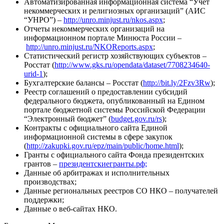
Автоматизированная информационная система “Учет
некоммерческих и религиозных организаций” (АИС
“УНРО”) –
http://unro.minjust.ru/nkos.aspx
;
Отчеты некоммерческих организаций на
информационном портале Минюста России –
http://unro.minjust.ru/NKOReports.aspx
;
Статистический регистр хозяйствующих субъектов –
Росстат (
http://www.gks.ru/opendata/dataset/7708234640-
urid-1
);
Бухгалтерские балансы – Росстат (
http://bit.ly/2Fzv3Rw
);
Реестр соглашений о предоставлении субсидий
федерального бюджета, опубликованный на Едином
портале бюджетной системы Российской Федерации
“Электронный бюджет” (
budget.gov.ru/rs
);
Контракты с официального сайта Единой
информационной системы в сфере закупок
(
http://zakupki.gov.ru/epz/main/public/home.html
);
Гранты с официального сайта Фонда президентских
грантов –
президентскиегранты.рф;
Данные об арбитражах и исполнительных
производствах;
Данные региональных реестров СО НКО – получателей
поддержки;
Данные о веб-сайтах НКО.