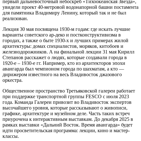
первый дальневосточный небоскреб «Тихоокеанская Звезда»,
увидели проект 40-метровой водонапорной башни постамента
для памятника Владимиру Ленину, который так и не был
реализован.
Лекция 30 мая посвящена 1930-м годам: где искать лучшие
варианты советского ар-деко и постконструктивизма в
городах, а также о быте 1930-х и лучших примерах жилой
архитектуры: домах специалистов, моряков, китобоев и
железнодорожников. А на финальной лекции 31 мая Кирилл
Степанов расскажет о людях, которые создавали города в
1920-е – 1930-е гг. Например, кто из архитекторов эпохи
авангарда был чемпионом города по шахматам, а кто —
дирижером известного на весь Владивосток джазового
оркестра.
Общественное пространство Третьяковской галереи работает
при поддержке транспортной группы FESCO с июля 2023
года. Команда Галереи привозит во Владивосток экспертов
высочайшего уровня, которые рассказывают о живописи,
графике, архитектуре и музейном деле. Часть таких встреч
приурочена к интерактивным выставкам. До декабря 2025 в
рамках выставки «Дальний Восток. Время авангарда» будет
идти просветительская программа: лекции, кино и мастер-
классы.