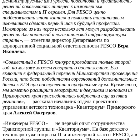
Демонстрируемые ими уровень подготовки и креативность
решений доказывают: интерес к инженерным
специальностям и
IT
огромен. Для
FESCO
ценно
поддерживать этот «запал» и помогать талантливым
школьникам сделать первый шаг к будущей профессии.
Некоторые из них через несколько лет могут разрабатывать
решения для портовой и логистической инфраструктуры
страны
», — отметила директор Департамента по
корпоративной социальной ответственности FESCO
Вера
Яковлева
.
«
Совместный с
FESCO
конкурс проводится только второй
год, но мы уже можем говорить о достижениях. Его
включили в федеральный перечень Министерства просвещения
России, что дает победителям соревнований дополнительные
баллы к ЕГЭ при поступлении в профильные вузы. Кроме того,
мы заметно расширили географию: к девушкам и юношам из
Приморского края присоединились подростки еще из пяти
регионов
», — рассказал начальник отдела проектного
управления детского технопарка «Кванториум» Приморского
края
Алексей Ожередов
.
«Инженеры FESCO» — не первый опыт сотрудничества
Транспортной группы и «Кванториума». На базе детского
технопарка уже открыты IT и инженерный классы FESCO, а в