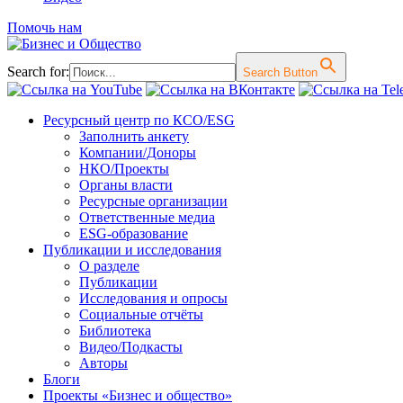
Помочь нам
Search for:
Search Button
Перейти
Ресурсный центр по КСО/ESG
к
Заполнить анкету
содержимому
Компании/Доноры
НКО/Проекты
Органы власти
Ресурсные организации
Ответственные медиа
ESG-образование
Публикации и исследования
О разделе
Публикации
Исследования и опросы
Социальные отчёты
Библиотека
Видео/Подкасты
Авторы
Блоги
Проекты «Бизнес и общество»