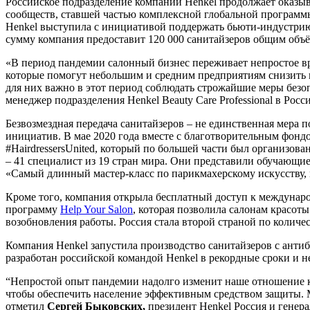
Российское подразделение компании Henkel продолжает оказы
сообществ, ставшей частью комплексной глобальной программ
Henkel выступила с инициативой поддержать бьюти-индустрию
сумму компания предоставит 120 000 санитайзеров общим объё
«В период пандемии салонный бизнес переживает непростое вр
которые помогут небольшим и средним предприятиям снизить н
для них важно в этот период соблюдать строжайшие меры безо
менеджер подразделения Henkel Beauty Care Professional в Росс
Безвозмездная передача санитайзеров – не единственная мера п
инициатив. В мае 2020 года вместе с благотворительным фонд
#HairdressersUnited, который по большей части был организо
– 41 специалист из 19 стран мира. Они представили обучающи
«Самый длинный мастер-класс по парикмахерскому искусству, 
Кроме того, компания открыла бесплатный доступ к междунар
программу
Help Your Salon
, которая позволила салонам красот
возобновления работы. Россия стала второй страной по количе
Компания Henkel запустила производство санитайзеров с анти
разработан российской командой Henkel в рекордные сроки и н
“Непростой опыт пандемии надолго изменит наше отношение к 
чтобы обеспечить население эффективным средством защиты. 
отметил
Сергей Быковских,
президент Henkel Россия и генер