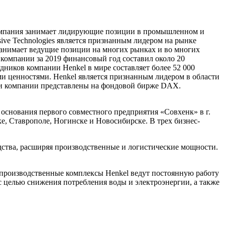
Компания занимает лидирующие позиции в промышленном и
ive Technologies является признанным лидером на рынке
 занимает ведущие позиции на многих рынках и во многих
ж компании за 2019 финансовый год составил около 20
дников компании Henkel в мире составляет более 52 000
и ценностями. Henkel является признанным лидером в области
ии компании представлены на фондовой бирже DAX.
с основания первого совместного предприятия «Совхенк» в г.
ке, Ставрополе, Ногинске и Новосибирске. В трех бизнес-
дства, расширяя производственные и логистические мощности.
 производственные комплексы Henkel ведут постоянную работу
 целью снижения потребления воды и электроэнергии, а также