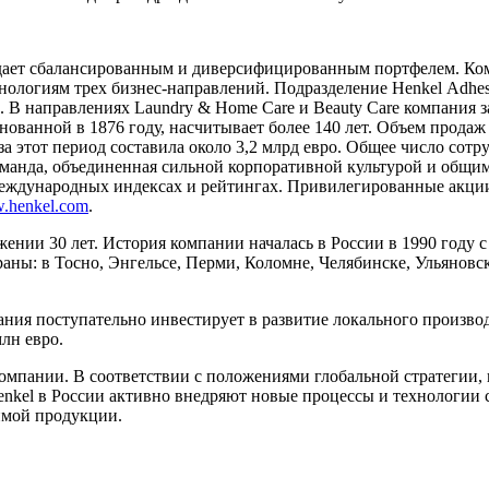
бладает сбалансированным и диверсифицированным портфелем. 
нологиям трех бизнес-направлений. Подразделение Henkel Adhes
е. В направлениях Laundry & Home Care и Beauty Care компания
снованной в 1876 году, насчитывает более 140 лет. Объем прода
 этот период составила около 3,2 млрд евро. Общее число сотру
манда, объединенная сильной корпоративной культурой и общим
 международных индексах и рейтингах. Привилегированные акц
.henkel.com
.
жении 30 лет. История компании началась в России в 1990 году 
раны: в Тосно, Энгельсе, Перми, Коломне, Челябинске, Ульяновс
ания поступательно инвестирует в развитие локального произво
млн евро.
компании. В соответствии с положениями глобальной стратегии,
kel в России активно внедряют новые процессы и технологии с
имой продукции.