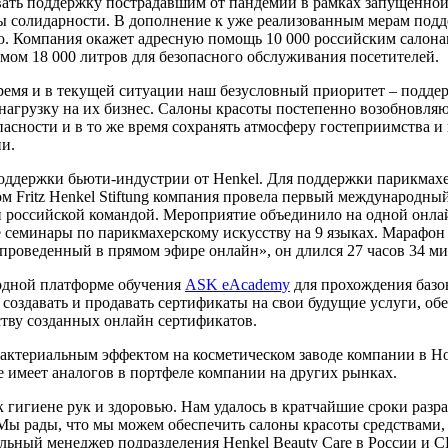
вать поддержку пострадавшим от пандемии в рамках запущенной
ы солидарности. В дополнение к уже реализованным мерам подд
. Компания окажет адресную помощь 10 000 российским салонам
мом 18 000 литров для безопасного обслуживания посетителей.
емя и в текущей ситуации наш безусловный приоритет – поддер
агрузку на их бизнес. Салоны красоты постепенно возобновляю
пасности и в то же время сохранять атмосферу гостеприимства
ии.
оддержки бьюти-индустрии от Henkel. Для поддержки парикмахеро
ом Fritz Henkel Stiftung компания провела первый международн
ван российской командой. Мероприятие объединило на одной онл
е семинары по парикмахерскому искусству на 9 языках. Марафон
проведенный в прямом эфире онлайн», он длился 27 часов 34 м
одной платформе обучения
ASK eAcademy
для прохождения базов
ы создавать и продавать сертификаты на свои будущие услуги, 
ству созданных онлайн сертификатов.
бактериальным эффектом на косметическом заводе компании в Н
е имеет аналогов в портфеле компании на других рынках.
гигиене рук и здоровью. Нам удалось в кратчайшие сроки разра
Мы рады, что мы можем обеспечить салоны красоты средствами,
альный менеджер подразделения Henkel Beauty Care в России и С