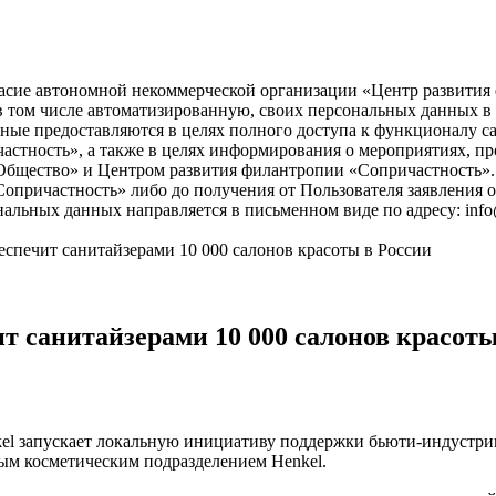
асие автономной некоммерческой организации «Центр развития ф
), в том числе автоматизированную, своих персональных данных 
ые предоставляются в целях полного доступа к функционалу с
астность», а также в целях информирования о мероприятиях, пр
бщество» и Центром развития филантропии «Сопричастность». 
причастность» либо до получения от Пользователя заявления о
нальных данных направляется в письменном виде по адресу: info
обеспечит санитайзерами 10 000 салонов красоты в России
чит санитайзерами 10 000 салонов красот
el запускает локальную инициативу поддержки бьюти-индустрии
ым косметическим подразделением Henkel.