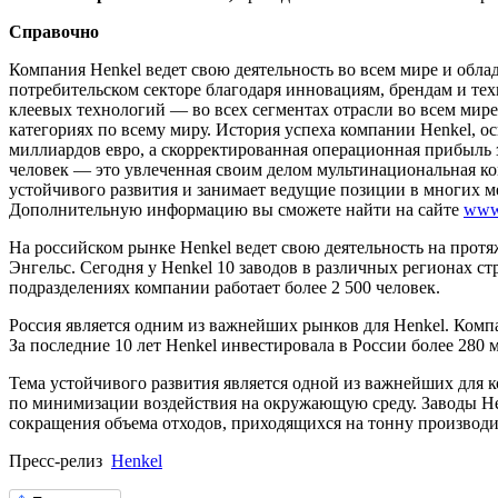
Справочно
Компания Henkel ведет свою деятельность во всем мире и о
потребительском секторе благодаря инновациям, брендам и тех
клеевых технологий — во всех сегментах отрасли во всем мир
категориях по всему миру. История успеха компании Henkel, о
миллиардов евро, а скорректированная операционная прибыль за
человек — это увлеченная своим делом мультинациональная ко
устойчивого развития и занимает ведущие позиции в многих
Дополнительную информацию вы сможете найти на сайте
www
На российском рынке Henkel ведет свою деятельность на протя
Энгельс. Сегодня у Henkel 10 заводов в различных регионах ст
подразделениях компании работает более 2 500 человек.
Россия является одним из важнейших рынков для Henkel. Комп
За последние 10 лет Henkel инвестировала в России более 280 
Тема устойчивого развития является одной из важнейших для 
по минимизации воздействия на окружающую среду. Заводы Hen
сокращения объема отходов, приходящихся на тонну производ
Пресс-релиз
Henkel