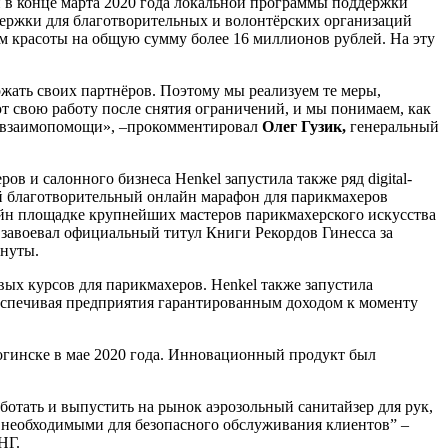
 в конце марта 2020 года локальной программы поддержки
ержки для благотворительных и волонтёрских организаций
 красоты на общую сумму более 16 миллионов рублей. На эту
жать своих партнёров. Поэтому мы реализуем те меры,
т свою работу после снятия ограничений, и мы понимаем, как
 и взаимопомощи», –прокомментировал
Олег Гузик,
генеральный
в и салонного бизнеса Henkel запустила также ряд digital-
ый благотворительный онлайн марафон для парикмахеров
айн площадке крупнейших мастеров парикмахерского искусства
 завоевал официальный титул Книги Рекордов Гинесса за
инуты.
ых курсов для парикмахеров. Henkel также запустила
обеспечивая предприятия гарантированным доходом к моменту
огинске в мае 2020 года. Инновационный продукт был
ботать и выпустить на рынок аэрозольный санитайзер для рук,
 необходимыми для безопасного обслуживания клиентов” –
НГ.