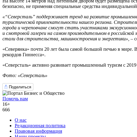
На высоте 14 метров над литейным двором будет размещена ос
безопасно, не применяя специальные средства индивидуальной
«
“
Северсталь
”
поддерживает тренд на развитие промышленно
туристической привлекательности нашего региона. Строител
города и череповчане смогут стать участниками экскурсионн
и смотровой галереи на самом производительном в российской
стали для строительства, машиностроения и энергетики»,
– 
«Северянка» почти 20 лет была самой большой печью в мире. Вы
рекордов Гиннесса».
«Северсталь» активно развивает промышленный туризм с 2019 г
Фото: «Северсталь»
Поделиться
Помочь нам
16+
666
О нас
Редакционная политика
Правовая информация
Наши проекты