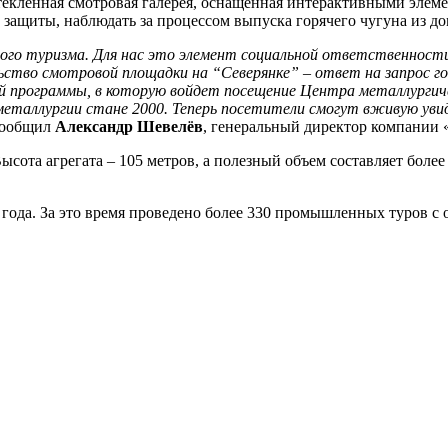
текленная смотровая галерея, оснащенная интерактивными элеме
 защиты, наблюдать за процессом выпуска горячего чугуна из д
го туризма. Для нас это элемент социальной ответственност
ьство смотровой площадки на
“
Северянке
”
– ответ на запрос г
ой программы, в которую войдет посещение Центра металлургич
 металлургии стане 2000.
Теперь посетители смогут вживую уви
сообщил
Александр Шевелёв
, генеральный директор компании 
сота агрегата – 105 метров, а полезный объем составляет более
ода. За это время проведено более 330 промышленных туров с о