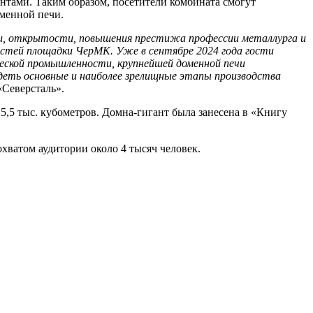
нтами. Таким образом, посетители комбината смогут
оменной печи.
и, открытости, повышения престижа профессии металлурга и
остей площадки ЧерМК. Уже в сентябре 2024 года гости
еской промышленности, крупнейшей доменной печи
деть основные и наиболее зрелищные этапы производства
«Северсталь».
 5,5 тыс. кубометров. Домна-гигант была занесена в «Книгу
хватом аудитории около 4 тысяч человек.