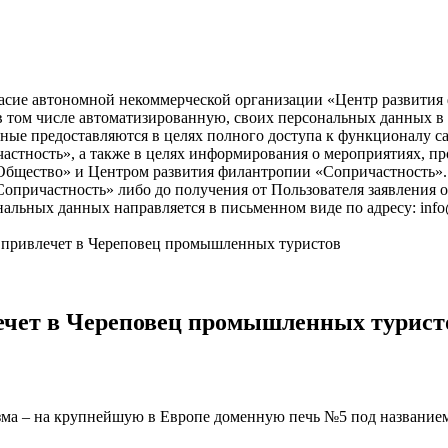
асие автономной некоммерческой организации «Центр развития ф
), в том числе автоматизированную, своих персональных данных 
ые предоставляются в целях полного доступа к функционалу с
астность», а также в целях информирования о мероприятиях, пр
бщество» и Центром развития филантропии «Сопричастность». 
причастность» либо до получения от Пользователя заявления о
нальных данных направляется в письменном виде по адресу: info
и привлечет в Череповец промышленных туристов
лечет в Череповец промышленных турист
ма – на крупнейшую в Европе доменную печь №5 под названием