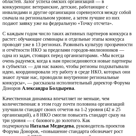
областей. Залог успеха омских организаций — в
конкуренции: ветеранские, детские, работающие с
инвалидами и другие организации соревнуются между собой
сначала на региональном уровне, а затем лучшие из них
подают заявку уже на федеральную «Точку отсчета».
С каждым годом число таких активных партнеров конкурса в
растет: обучающие семинары и отдельные этапы конкурса
проводят уже в 13 регионах. Развивать культуру прозрачности
и отчётности НКО за пределами городов-милионников —
одна из задач, стоящих перед организаторами. «Мы всегда
очень радуемся, когда к нам присоединяются новые партнеры
в субъектах — для нас важно, чтобы регионы подхватывали
идею, координировали эту работу в среде НКО, которых они
знают лучше нас, проводили внутренние региональные
конкурсы», — рассказала исполнительный директор Форума
Доноров
Александра Болдырева
.
Качественная динамика впечатляет не меньше, чем
количественная: в этом году почти половина организаций
улучшили стандарт своих отчетов на 1-2 уровня (42 и 25
организаций), а 8 НКО смогли повысить стандарт сразу на
три уровня — с базового до золотого. Как
подчеркнула
Наталья Медведева
, руководитель проектов
Форума Доноров, «повышение стандарта обозначает рост