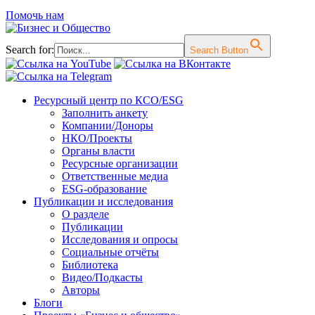
Помочь нам
Search for:
Search Button
Перейти
Ресурсный центр по КСО/ESG
к
Заполнить анкету
содержимому
Компании/Доноры
НКО/Проекты
Органы власти
Ресурсные организации
Ответственные медиа
ESG-образование
Публикации и исследования
О разделе
Публикации
Исследования и опросы
Социальные отчёты
Библиотека
Видео/Подкасты
Авторы
Блоги