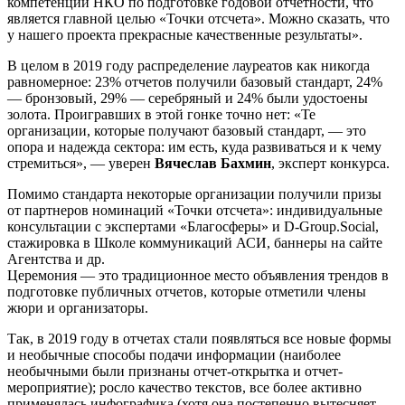
компетенций НКО по подготовке годовой отчетности, что
является главной целью «Точки отсчета». Можно сказать, что
у нашего проекта прекрасные качественные результаты».
В целом в 2019 году распределение лауреатов как никогда
равномерное: 23% отчетов получили базовый стандарт, 24%
— бронзовый, 29% — серебряный и 24% были удостоены
золота. Проигравших в этой гонке точно нет: «Те
организации, которые получают базовый стандарт, — это
опора и надежда сектора: им есть, куда развиваться и к чему
стремиться», — уверен
Вячеслав Бахмин
, эксперт конкурса.
Помимо стандарта некоторые организации получили призы
от партнеров номинаций «Точки отсчета»: индивидуальные
консультации с экспертами «Благосферы» и D-Group.Social,
стажировка в Школе коммуникаций АСИ, баннеры на сайте
Агентства и др.
Церемония — это традиционное место объявления трендов в
подготовке публичных отчетов, которые отметили члены
жюри и организаторы.
Так, в 2019 году в отчетах стали появляться все новые формы
и необычные способы подачи информации (наиболее
необычными были признаны отчет-открытка и отчет-
мероприятие); росло качество текстов, все более активно
применялась инфографика (хотя она постепенно вытесняет